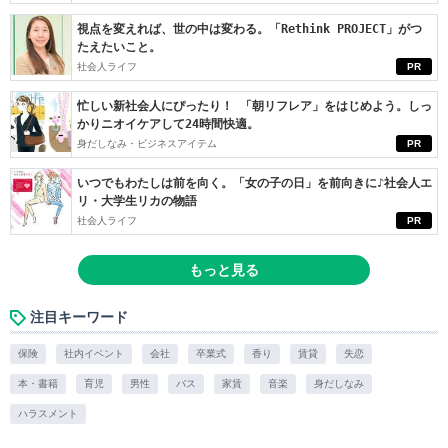
視点を変えれば、世の中は変わる。「Rethink PROJECT」がつ
たえたいこと。
社会人ライフ
PR
忙しい新社会人にぴったり！ 「朝リフレア」をはじめよう。しっ
かりニオイケアして24時間快適。
身だしなみ・ビジネスアイテム
PR
いつでもわたしは前を向く。「女の子の日」を前向きに♪社会人エ
リ・大学生リカの物語
社会人ライフ
PR
もっと見る
注目キーワード
保険
社内イベント
会社
卒業式
香り
賃貸
失恋
本・書籍
育児
男性
バス
家賃
音楽
身だしなみ
ハラスメント