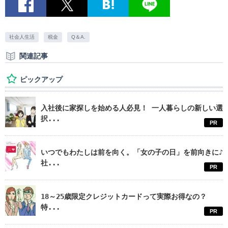
社会人生活
税金
Q＆A.
関連記事
ピックアップ
入社後に家探しを始める人必見！ 一人暮らしの新しい選
択...
PR
いつでもわたしは前を向く。「女の子の日」を前向きに♪
社...
PR
18～25歳限定クレジットカードって実際お得なの？
特...
PR