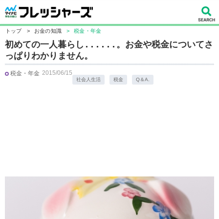
トップ
>
お金の知識
>
税金・年金
初めての一人暮らし......。お金や税金についてさ
っぱりわかりません。
2015/06/15
税金・年金
社会人生活
税金
Q＆A.