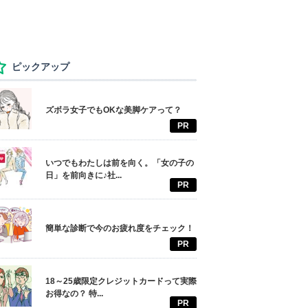
ピックアップ
ズボラ女子でもOKな美脚ケアって？
PR
いつでもわたしは前を向く。「女の子の
日」を前向きに♪社...
PR
簡単な診断で今のお疲れ度をチェック！
PR
18～25歳限定クレジットカードって実際
お得なの？ 特...
PR