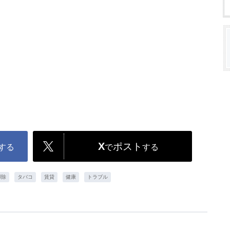
X
ポスト
する
で
する
掃除
タバコ
賃貸
健康
トラブル