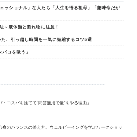
ェッショナル」な人たち「人生を悟る祖母」「趣味命だが
の方法～液体類と割れ物に注意！
いた、引っ越し時間を一気に短縮するコツ5選
タバコを吸う」
・コスパを捨てて“問答無用で量”をやる理由」
心身のバランスの整え方。ウェルビーイングを学ぶワークショッ