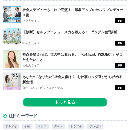
社会人デビューもこれで完璧！ 印象アップのセルフプロデュー
ス術
社会人ライフ
PR
【診断】セルフプロデュース力を鍛える！ “ジブン観”診断
社会人ライフ
PR
視点を変えれば、世の中は変わる。「Rethink PROJECT」がつ
たえたいこと。
社会人ライフ
PR
あなたの“なりたい”社会人像は？ お仕事バッグ選びから始める
新生活
身だしなみ・ビジネスアイテム
PR
もっと見る
注目キーワード
ドキドキ
手帳
ドレス
デート
トラブル
プレゼン