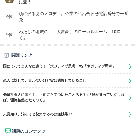
に違う
頭に残るあのメロディ。企業の語呂合わせ電話番号で一番
4位
覚...
わたしの地域の、「大富豪」のローカルルール「10捨
5位
て」...
関連リンク
国によってこんなに違う！「ポジティブ思考」VS「ネガティブ思考」
恋人に対して、言わないけど実は我慢していること
先輩社会人に聞く！ 上司にたてついたことある？→「筋が通っていなけれ
ば、理路整然とたてつく」
人見知り、治そうと努力するのは逆効果!?
話題のコンテンツ