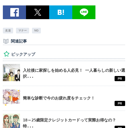
友達
マナー
NG
関連記事
ピックアップ
入社後に家探しを始める人必見！ 一人暮らしの新しい選
択...
PR
簡単な診断で今のお疲れ度をチェック！
PR
18～25歳限定クレジットカードって実際お得なの？
特...