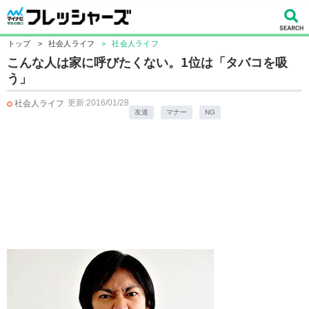
トップ
>
社会人ライフ
>
社会人ライフ
こんな人は家に呼びたくない。1位は「タバコを吸
う」
更新:2016/01/28
社会人ライフ
友達
マナー
NG