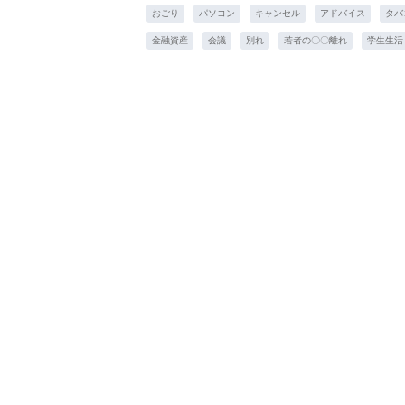
おごり
パソコン
キャンセル
アドバイス
タバ
金融資産
会議
別れ
若者の〇〇離れ
学生生活