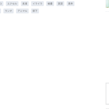
コ
エクセル
友達
イライラ
秘書
賃貸
基本
ランチ
アニマル
部下