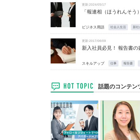
更新:2024/05/17
「報連相（ほうれんそう
ビジネス用語
社会人生活
新社
更新:2017/06/09
新入社員必見！ 報告書の
スキルアップ
仕事
報告書
話題のコンテン