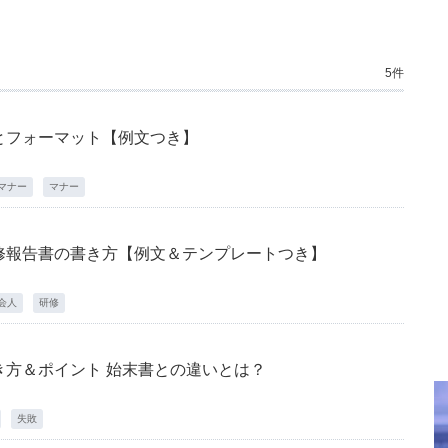
5件
とフォーマット【例文つき】
マナー
マナー
修報告書の書き方【例文＆テンプレートつき】
会人
研修
き方＆ポイント 始末書との違いとは？
失敗