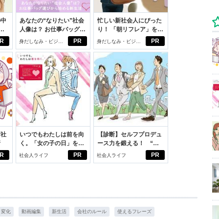
の中
あなたの“なりたい”社会
忙しい新社会人にぴった
人像は？ お仕事バッグ選
り！ 「朝リフレア」をは
えた
びから始める新生活
じめよう。しっかりニオ
R
PR
PR
身だしなみ・ビジネ
身だしなみ・ビジネ
イケアして24時間快適。
スアイテム
スアイテム
新社
いつでもわたしは前を向
【診断】セルフプロデュ
断
く。「女の子の日」を前
ース力を鍛える！ “ジ
向きに♪社会人エリ・大
ブン観”診断
R
PR
PR
社会人ライフ
社会人ライフ
学生リカの物語
変化
動画編集
新生活
会社のルール
使えるフレーズ