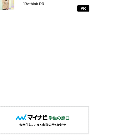
「Rethink PR...
PR