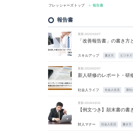
フレッシャーズトップ
＞ 報告書
報告書
更新:2022/10/27
「改善報告書」の書き方
スキルアップ
書き方
ビジネス
更新:2024/02/07
新人研修のレポート・研
社会人ライフ
社会人生活
新社
更新:2019/10/31
【例文つき】顛末書の書
対人マナー
社会人生活
書き方