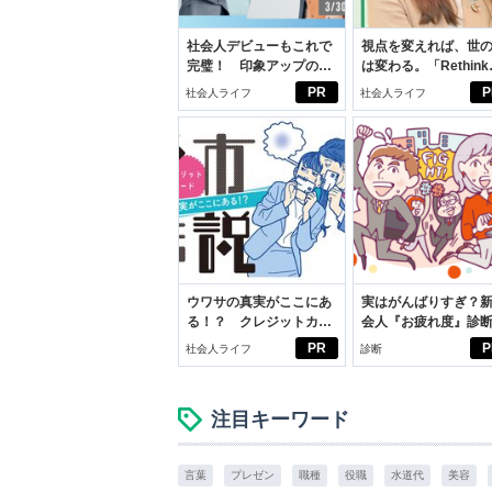
社会人デビューもこれで
視点を変えれば、世
完璧！ 印象アップのセ
は変わる。「Rethink
ルフプロデュース術
PROJECT」がつた
PR
P
社会人ライフ
社会人ライフ
いこと。
ウワサの真実がここにあ
実はがんばりすぎ？
る！？ クレジットカー
会人『お疲れ度』診
ドの都市伝説
PR
P
社会人ライフ
診断
注目キーワード
言葉
プレゼン
職種
役職
水道代
美容