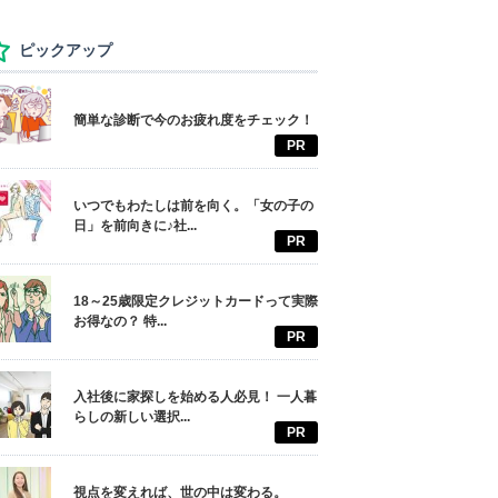
ピックアップ
簡単な診断で今のお疲れ度をチェック！
PR
いつでもわたしは前を向く。「女の子の
日」を前向きに♪社...
PR
18～25歳限定クレジットカードって実際
お得なの？ 特...
PR
入社後に家探しを始める人必見！ 一人暮
らしの新しい選択...
PR
視点を変えれば、世の中は変わる。