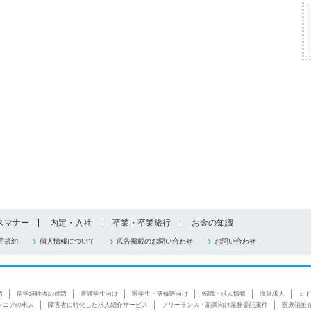
スマナー
内定・入社
卒業・卒業旅行
お金の知識
用規約
個人情報について
広告掲載のお問い合わせ
お問い合わせ
活
留学経験者の就活
看護学生向け
医学生・研修医向け
転職・求人情報
海外求人
ミド
シニアの求人
障害者に特化した求人紹介サービス
フリーランス・副業向け業務委託案件
医療福祉