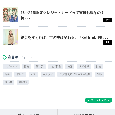
18～25歳限定クレジットカードって実際お得なの？
特...
PR
視点を変えれば、世の中は変わる。「Rethink PR...
PR
注目キーワード
ネガティブ
憧れ
新生活
旅の宝物
勉強
大学生活
財布
留学
ドレス
バス
ネクタイ
スグ使えるビジネス用語集
別れ
食べ物
割り勘
ページトップへ