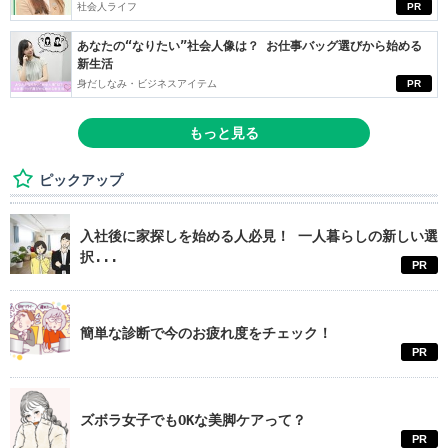
社会人ライフ
PR
あなたの“なりたい”社会人像は？ お仕事バッグ選びから始める
新生活
身だしなみ・ビジネスアイテム
PR
もっと見る
ピックアップ
入社後に家探しを始める人必見！ 一人暮らしの新しい選
択...
PR
簡単な診断で今のお疲れ度をチェック！
PR
ズボラ女子でもOKな美脚ケアって？
PR