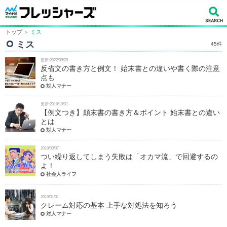
トップ
＞ ミス
ミス
45件
更新:2022/09/28
反省文の書き方と例文！ 始末書との違いや書く際の注意
点も
対人マナー
更新:2019/10/31
【例文つき】顛末書の書き方＆ポイント 始末書との違い
とは
対人マナー
2019/03/07
つい繰り返してしまう失敗は「オカマ流」で回避するの
よ！
社会人ライフ
2019/01/31
クレーム対応の基本 上手な対処法を知ろう
対人マナー