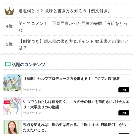
進退伺とは？ 意味と書き方を知ろう【例文付き】
笑ってゴメン！ 正直面白かった同僚の失敗「有給をとっ
4位
た...
【例文つき】顛末書の書き方＆ポイント 始末書との違いと
5位
は？
話題のコンテンツ
【診断】セルフプロデュース力を鍛える！ “ジブン観”診断
社会人ライフ
PR
いつでもわたしは前を向く。「女の子の日」を前向きに♪社会人エ
リ・大学生リカの物語
社会人ライフ
PR
視点を変えれば、世の中は変わる。「Rethink PROJECT」がつ
たえたいこと。