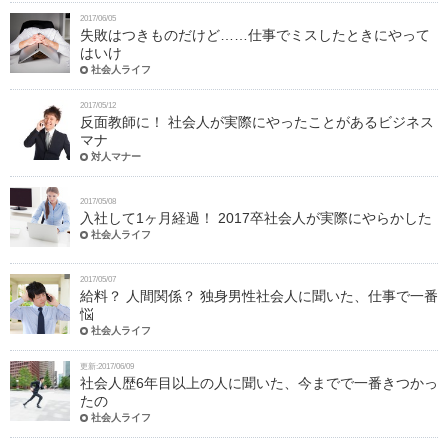
2017/06/05
失敗はつきものだけど……仕事でミスしたときにやって
はいけ
社会人ライフ
2017/05/12
反面教師に！ 社会人が実際にやったことがあるビジネス
マナ
対人マナー
2017/05/08
入社して1ヶ月経過！ 2017卒社会人が実際にやらかした
社会人ライフ
2017/05/07
給料？ 人間関係？ 独身男性社会人に聞いた、仕事で一番
悩
社会人ライフ
更新:2017/06/09
社会人歴6年目以上の人に聞いた、今までで一番きつかっ
たの
社会人ライフ