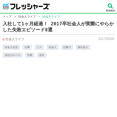
トップ
>
社会人ライフ
>
社会人ライフ
入社して1ヶ月経過！ 2017卒社会人が実際にやらか
した失敗エピソード8選
2017/05/08
社会人ライフ
社会人生活
仕事
ミス
社会人
仕事力
新社会人
会社のルール
失敗
会社