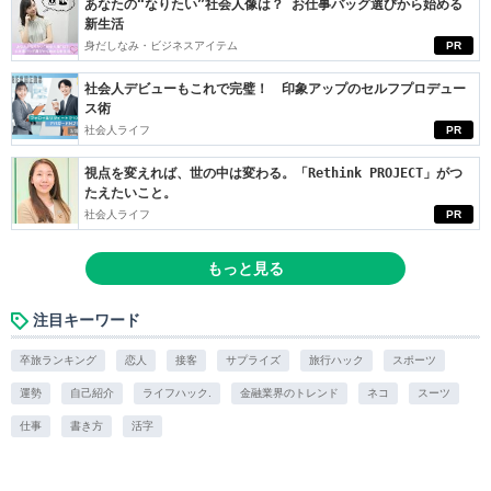
あなたの“なりたい”社会人像は？ お仕事バッグ選びから始める
新生活
身だしなみ・ビジネスアイテム
PR
社会人デビューもこれで完璧！ 印象アップのセルフプロデュー
ス術
社会人ライフ
PR
視点を変えれば、世の中は変わる。「Rethink PROJECT」がつ
たえたいこと。
社会人ライフ
PR
もっと見る
注目キーワード
卒旅ランキング
恋人
接客
サプライズ
旅行ハック
スポーツ
運勢
自己紹介
ライフハック.
金融業界のトレンド
ネコ
スーツ
仕事
書き方
活字