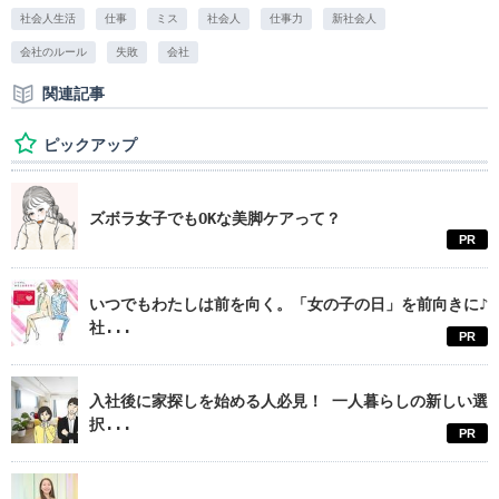
社会人生活
仕事
ミス
社会人
仕事力
新社会人
会社のルール
失敗
会社
関連記事
ピックアップ
ズボラ女子でもOKな美脚ケアって？
PR
いつでもわたしは前を向く。「女の子の日」を前向きに♪
社...
PR
入社後に家探しを始める人必見！ 一人暮らしの新しい選
択...
PR