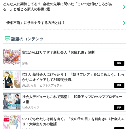
どんな人に期待してる？ 会社の先輩に聞いた「こいつは伸びしろがあ
る！」と感じる新人の特徴5選
「優柔不断」にサヨナラする方法とは？
話題のコンテンツ
実はがんばりすぎ？新社会人『お疲れ度』診断
診断
PR
忙しい新社会人にぴったり！ 「朝リフレア」をはじめよう。しっ
かりニオイケアして24時間快適。
身だしなみ・ビジネスアイテム
PR
社会人デビューもこれで完璧！ 印象アップのセルフプロデュー
ス術
社会人ライフ
PR
いつでもわたしは前を向く。「女の子の日」を前向きに♪社会人エ
リ・大学生リカの物語