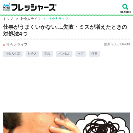
トップ
>
社会人ライフ
>
社会人ライフ
仕事がうまくいかない……失敗・ミスが増えたときの
対処法4つ
更新:2017/06/09
社会人ライフ
社会人生活
社会人
悩み
メンタル
ケア
仕事