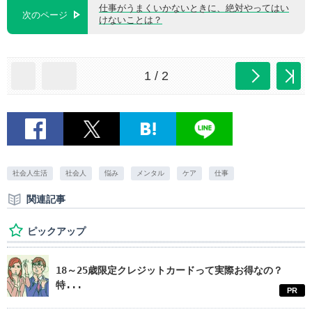
仕事がうまくいかないときに、絶対やってはい
次のページ
けないことは？
1 / 2
社会人生活
社会人
悩み
メンタル
ケア
仕事
関連記事
ピックアップ
18～25歳限定クレジットカードって実際お得なの？
特...
PR