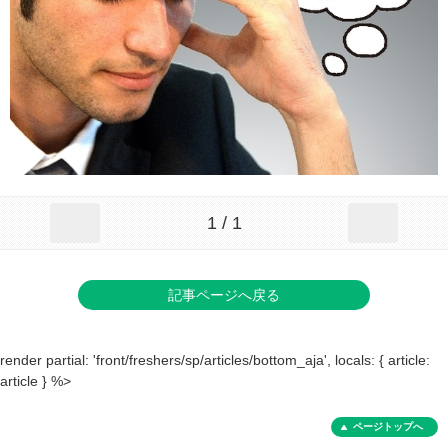
1 / 1
記事ページへ戻る
render partial: 'front/freshers/sp/articles/bottom_aja', locals: { article:
article } %>
ページトップへ