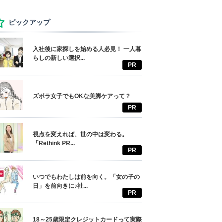
ピックアップ
入社後に家探しを始める人必見！ 一人暮
らしの新しい選択...
PR
ズボラ女子でもOKな美脚ケアって？
PR
視点を変えれば、世の中は変わる。
「Rethink PR...
PR
いつでもわたしは前を向く。「女の子の
日」を前向きに♪社...
PR
18～25歳限定クレジットカードって実際