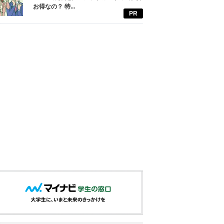
お得なの？ 特...
PR