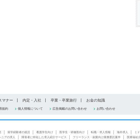
スマナー
内定・入社
卒業・卒業旅行
お金の知識
用規約
個人情報について
広告掲載のお問い合わせ
お問い合わせ
活
留学経験者の就活
看護学生向け
医学生・研修医向け
転職・求人情報
海外求人
ミド
シニアの求人
障害者に特化した求人紹介サービス
フリーランス・副業向け業務委託案件
医療福祉