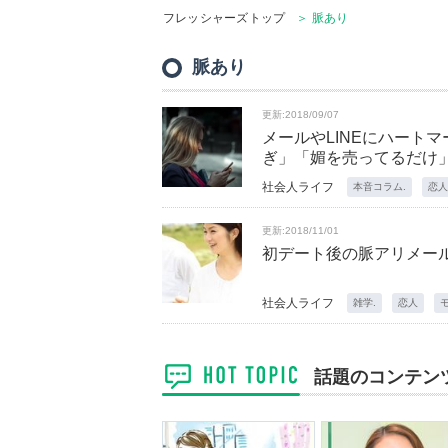
フレッシャーズトップ
＞ 脈あり
脈あり
更新:2018/09/07
メールやLINEにハートマー
ぎ」「媚を売ってるだけ
社会人ライフ
本音コラム.
恋人
更新:2018/11/01
初デート後の脈アリメー
社会人ライフ
雑学.
恋人
話題のコンテン