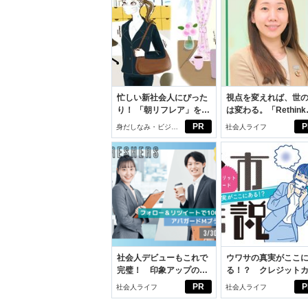
忙しい新社会人にぴった
視点を変えれば、世
り！ 「朝リフレア」をは
は変わる。「Rethink
じめよう。しっかりニオ
PROJECT」がつた
PR
P
身だしなみ・ビジネ
社会人ライフ
イケアして24時間快適。
いこと。
スアイテム
社会人デビューもこれで
ウワサの真実がここ
完璧！ 印象アップのセ
る！？ クレジット
ルフプロデュース術
ドの都市伝説
PR
P
社会人ライフ
社会人ライフ