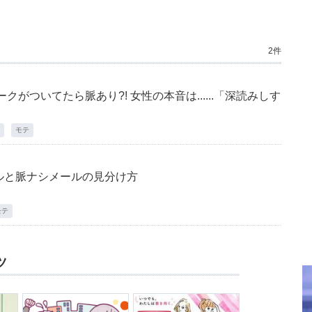
2件
クがついてたら脈あり?! 女性の本音は......「深読みしす
」
モテ
ルと脈ナシメールの見分け方
モテ
ツ