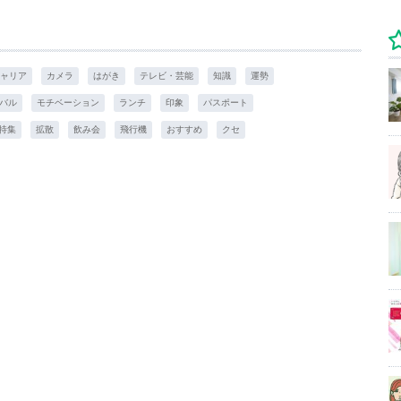
ャリア
カメラ
はがき
テレビ・芸能
知識
運勢
バル
モチベーション
ランチ
印象
パスポート
特集
拡散
飲み会
飛行機
おすすめ
クセ