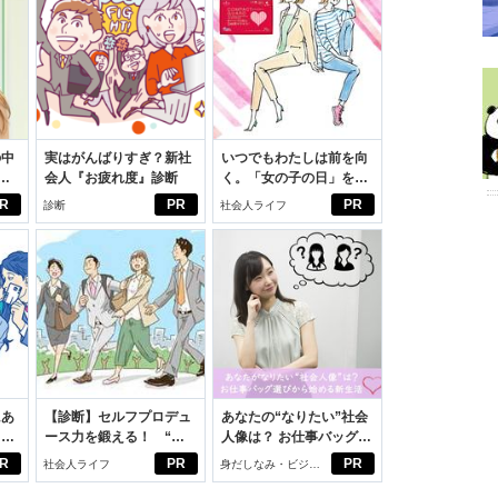
の中
実はがんばりすぎ？新社
いつでもわたしは前を向
会人『お疲れ度』診断
く。「女の子の日」を前
えた
向きに♪社会人エリ・大
R
PR
PR
診断
社会人ライフ
学生リカの物語
にあ
【診断】セルフプロデュ
あなたの“なりたい”社会
カー
ース力を鍛える！ “ジ
人像は？ お仕事バッグ選
ブン観”診断
びから始める新生活
R
PR
PR
社会人ライフ
身だしなみ・ビジネ
スアイテム