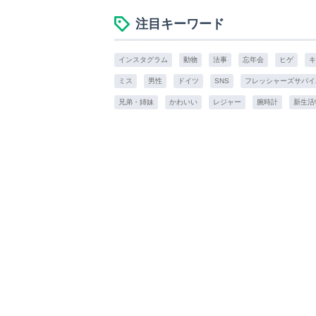
注目キーワード
インスタグラム
動物
法事
忘年会
ヒゲ
キ
ミス
男性
ドイツ
SNS
フレッシャーズサバイ
兄弟・姉妹
かわいい
レジャー
腕時計
新生活