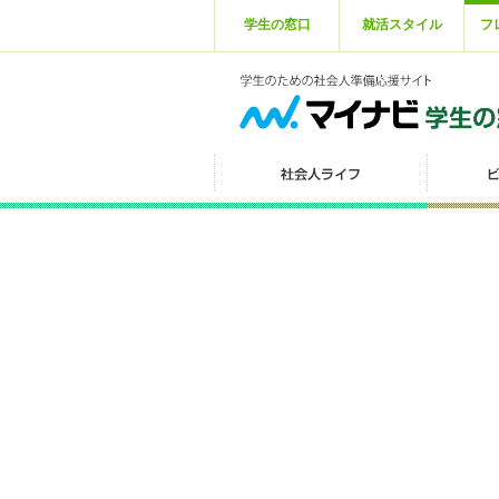
学生の窓口
就活スタイル
フ