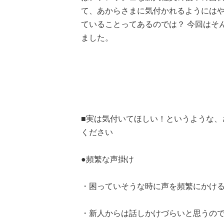
て、あからさまに気付かれるようには
ていることってあるのでは？ 今回はそ
ました。
■実は気付いてほしい！というような、
ください
●頻繁な声掛け
・困っていそうな時に声を頻繁にかける
・新人からは話しかけづらいと思うので