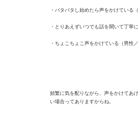
・バタバタし始めたら声をかけている（
・とりあえずいつでも話を聞いて丁寧に
・ちょこちょこ声をかけている（男性／
頻繁に気を配りながら、声をかけてあ
い場合ってありますからね。