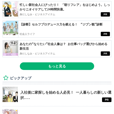
忙しい新社会人にぴったり！ 「朝リフレア」をはじめよう。しっ
かりニオイケアして24時間快適。
身だしなみ・ビジネスアイテム
PR
【診断】セルフプロデュース力を鍛える！ “ジブン観”診断
社会人ライフ
PR
あなたの“なりたい”社会人像は？ お仕事バッグ選びから始める
新生活
身だしなみ・ビジネスアイテム
PR
もっと見る
ピックアップ
入社後に家探しを始める人必見！ 一人暮らしの新しい選
択...
PR