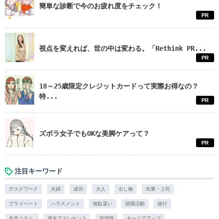
簡単な診断で今のお疲れ度をチェック！
PR
視点を変えれば、世の中は変わる。「Rethink PR...
PR
18～25歳限定クレジットカードって実際お得なの？
特...
PR
ズボラ女子でもOKな美脚ケアって？
PR
注目キーワード
デスクワーク
夫婦
成功
大人
出し物
先輩・上司
プライベート
ハラスメント
無駄遣い
就職活動
旅行
本音コラム.
週末アドレセンス
管理職
キャリアアップ