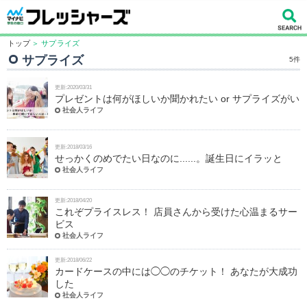
トップ
＞ サプライズ
サプライズ
5件
更新:2020/03/31
プレゼントは何がほしいか聞かれたい or サプライズがい
社会人ライフ
更新:2018/03/16
せっかくのめでたい日なのに......。誕生日にイラッと
社会人ライフ
更新:2018/04/20
これぞプライスレス！ 店員さんから受けた心温まるサー
ビス
社会人ライフ
更新:2018/06/22
カードケースの中には◯◯のチケット！ あなたが大成功
した
社会人ライフ