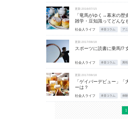
更新:2016/07/15
「竜馬がゆく→幕末の歴
雑学・豆知識ってどんな
社会人ライフ
本音コラム.
アニ
更新:2017/08/18
スポーツに読書に乗馬!?
社会人ライフ
本音コラム.
異性
更新:2017/08/18
「ゲイバーデビュー」「
ーは？
社会人ライフ
本音コラム.
体験
1