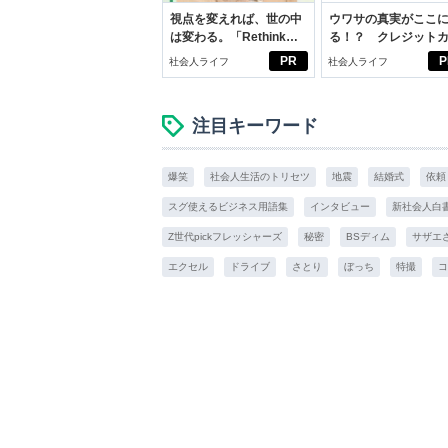
視点を変えれば、世の中
ウワサの真実がここ
は変わる。「Rethink
る！？ クレジット
PROJECT」がつたえた
ドの都市伝説
PR
P
社会人ライフ
社会人ライフ
いこと。
注目キーワード
爆笑
社会人生活のトリセツ
地震
結婚式
依頼
スグ使えるビジネス用語集
インタビュー
新社会人白書
Z世代pickフレッシャーズ
秘密
BSディム
サザエ
エクセル
ドライブ
さとり
ぼっち
特撮
コ