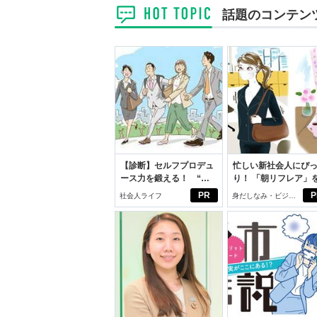
話題のコンテン
【診断】セルフプロデュ
忙しい新社会人にぴ
ース力を鍛える！ “ジ
り！ 「朝リフレア」
ブン観”診断
じめよう。しっかり
PR
P
社会人ライフ
身だしなみ・ビジネ
イケアして24時間快
スアイテム