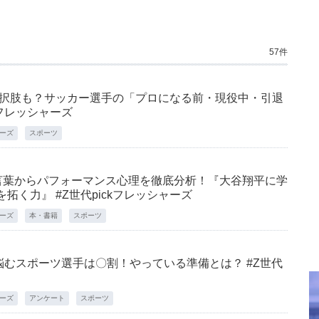
57件
選択肢も？サッカー選手の「プロになる前・現役中・引退
kフレッシャーズ
ャーズ
スポーツ
える言葉からパフォーマンス心理を徹底分析！『大谷翔平に学
拓く力』 #Z世代pickフレッシャーズ
ャーズ
本・書籍
スポーツ
むスポーツ選手は〇割！やっている準備とは？ #Z世代
ャーズ
アンケート
スポーツ