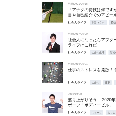
更新:2021/06/15
「アナタの特技は何です
書や自己紹介でのアピー
社会人ライフ
本音コラム.
特技
更新:2017/06/09
社会人になったらアフター
ライフはこれだ！
社会人ライフ
社会人生活
新社
更新:2016/06/01
仕事のストレスを発散！ 
社会人ライフ
社会人
仕事
2015/10/28
盛り上がりそう！ 202
ポーツ「ボディービル」
社会人ライフ
スポーツ
おもし