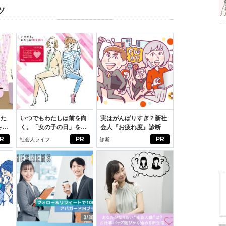
ツ
った
いつでもわたしは前を向
実はがんばりすぎ？新社
をは
く。「女の子の日」を前
会人『お疲れ度』診断
ニオ
向きに♪社会人エリ・大
R
PR
PR
社会人ライフ
診断
適。
学生リカの物語