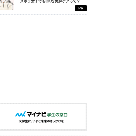
ズボラ女子でもOKな美脚ケアって？
PR