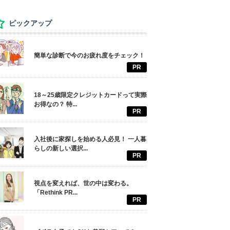
ピックアップ
簡単な診断で今のお疲れ度をチェック！
PR
18～25歳限定クレジットカードって実際
お得なの？ 特...
PR
入社後に家探しを始める人必見！ 一人暮
らしの新しい選択...
PR
視点を変えれば、世の中は変わる。
「Rethink PR...
PR