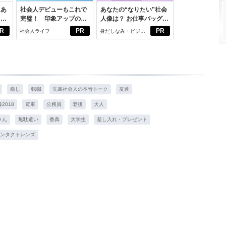
にあ
社会人デビューもこれで
あなたの“なりたい”社会
カー
完璧！ 印象アップのセ
人像は？ お仕事バッグ選
ルフプロデュース術
びから始める新生活
R
PR
PR
社会人ライフ
身だしなみ・ビジネ
スアイテム
癒し
転職
先輩社会人の本音トーク
友達
2018
電車
公務員
老後
大人
さん
無駄遣い
香典
大学生
差し入れ・プレゼント
ンタクトレンズ