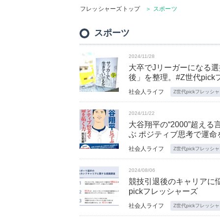
フレッシャーズトップ
＞ スポーツ
スポーツ
2024/11/28
大卒でJリーガーになる
後」を整理。#Z世代pic
社会人ライフ
Z世代pickフレッシ
2024/11/22
大谷翔平の“2000”超
ぶ ポジティブ思考で運命を
社会人ライフ
Z世代pickフレッシ
2024/08/06
競技引退後のキャリアに悩
pickフレッシャーズ
社会人ライフ
Z世代pickフレッシ