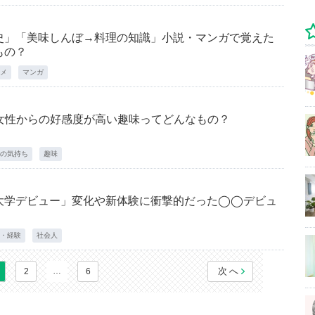
史」「美味しんぼ→料理の知識」小説・マンガで覚えた
もの？
メ
マンガ
 女性からの好感度が高い趣味ってどんなもの？
の気持ち
趣味
大学デビュー」変化や新体験に衝撃的だった◯◯デビュ
・経験
社会人
…
次へ
2
6