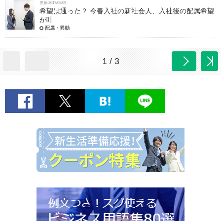
更新:2017/06/09
希望は通った？ 今春入社の新社会人、入社後の配属希望
が叶
配属・異動
1 / 3