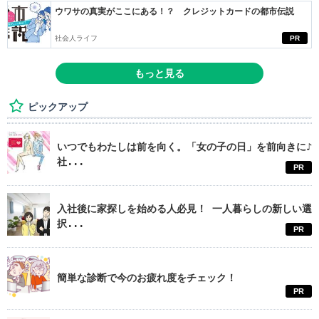
ウワサの真実がここにある！？ クレジットカードの都市伝説
社会人ライフ
PR
もっと見る
ピックアップ
いつでもわたしは前を向く。「女の子の日」を前向きに♪
社...
PR
入社後に家探しを始める人必見！ 一人暮らしの新しい選
択...
PR
簡単な診断で今のお疲れ度をチェック！
PR