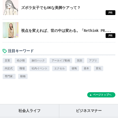
ズボラ女子でもOKな美脚ケアって？
PR
視点を変えれば、世の中は変わる。「Rethink PR...
PR
注目キーワード
災害
幼少期
旅行ハック
アーカイブ動画
笑顔
アプリ
内定式
職場
社内イベント
エクセル
後悔
基本
変化
専門家.
動物
ページトップへ
社会人ライフ
ビジネスマナー