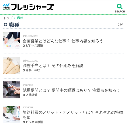
トップ
＞ 職種
職種
27件
更新:2018/06/29
企画営業とはどんな仕事？ 仕事内容を知ろう
ビジネス用語
更新:2021/07/20
調整手当とは？ その仕組みを解説
給料・年収
2018/02/14
試用期間とは？ 期間中の退職はあり？ 注意点を知ろう
入社準備
2017/10/31
契約社員のメリット・デメリットとは？ それぞれの特徴
を知
ビジネス用語