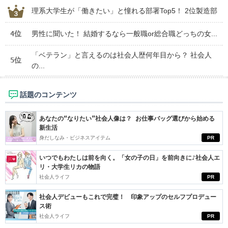
理系大学生が「働きたい」と憧れる部署Top5！ 2位製造部
4位
男性に聞いた！ 結婚するなら一般職or総合職どっちの女...
「ベテラン」と言えるのは社会人歴何年目から？ 社会人
5位
の...
話題のコンテンツ
あなたの“なりたい”社会人像は？ お仕事バッグ選びから始める
新生活
身だしなみ・ビジネスアイテム
PR
いつでもわたしは前を向く。「女の子の日」を前向きに♪社会人エ
リ・大学生リカの物語
社会人ライフ
PR
社会人デビューもこれで完璧！ 印象アップのセルフプロデュー
ス術
社会人ライフ
PR