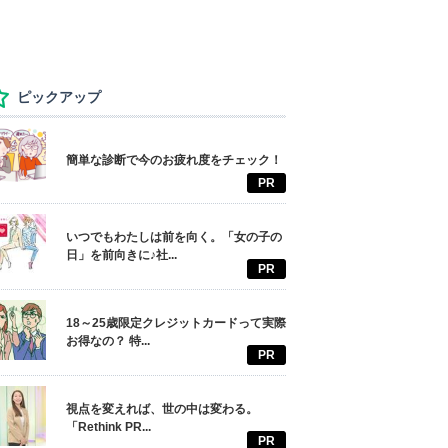
ピックアップ
簡単な診断で今のお疲れ度をチェック！
PR
いつでもわたしは前を向く。「女の子の
日」を前向きに♪社...
PR
18～25歳限定クレジットカードって実際
お得なの？ 特...
PR
視点を変えれば、世の中は変わる。
「Rethink PR...
PR