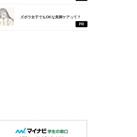
ズボラ女子でもOKな美脚ケアって？
PR