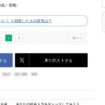
4歳／電機）
いい！ と回答した人の意見は？
次へ
1
2
X
ポスト
する
で
する
社会人
休日・休暇
休憩
、お金…… あなたの社会人力をチェックしてみよう