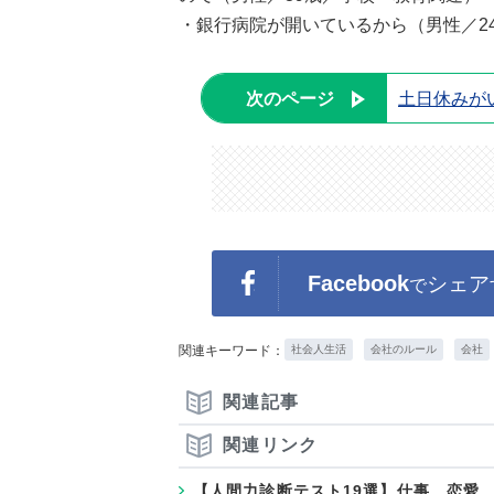
・銀行病院が開いているから（男性／2
次のページ
土日休みが
Facebook
シェア
で
関連キーワード：
社会人生活
会社のルール
会社
関連記事
関連リンク
【人間力診断テスト19選】仕事、恋愛