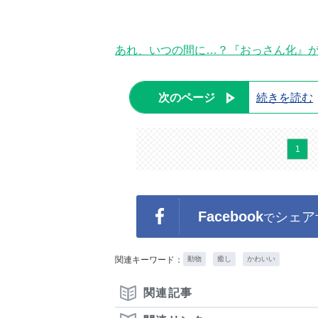
あれ、いつの間に…？『おっさん化』が
次のページ
続きを読む
1
Facebook
シェア
で
関連キーワード：
動物
癒し
かわいい
関連記事