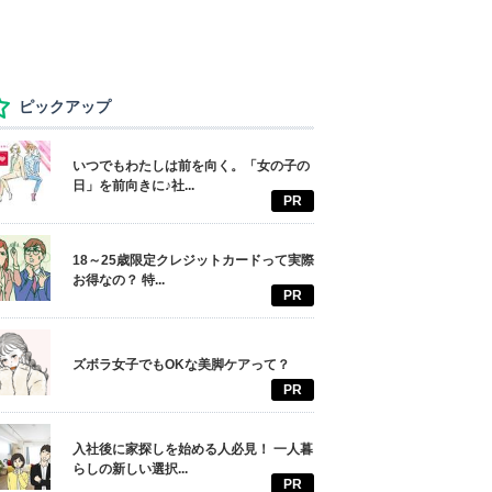
ピックアップ
いつでもわたしは前を向く。「女の子の
日」を前向きに♪社...
PR
18～25歳限定クレジットカードって実際
お得なの？ 特...
PR
ズボラ女子でもOKな美脚ケアって？
PR
入社後に家探しを始める人必見！ 一人暮
らしの新しい選択...
PR