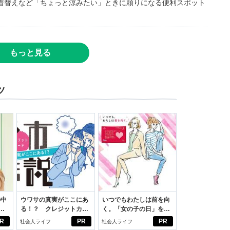
着替えなど「ちょっと涼みたい」ときに頼りになる便利スポット
もっと見る
ツ
の中
ウワサの真実がここにあ
いつでもわたしは前を向
る！？ クレジットカー
く。「女の子の日」を前
えた
ドの都市伝説
向きに♪社会人エリ・大
R
PR
PR
社会人ライフ
社会人ライフ
学生リカの物語