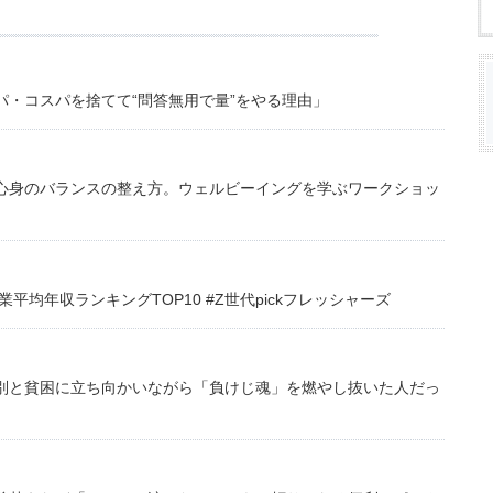
・コスパを捨てて“問答無用で量”をやる理由」
心身のバランスの整え方。ウェルビーイングを学ぶワークショッ
均年収ランキングTOP10 #Z世代pickフレッシャーズ
別と貧困に立ち向かいながら「負けじ魂」を燃やし抜いた人だっ