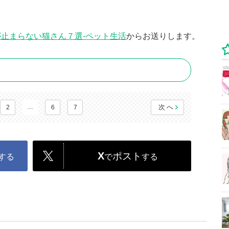
止まらない猫さん７選-ペット生活
からお送りします。
…
次へ
2
6
7
X
ポスト
する
で
する