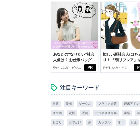
あなたの“なりたい”社会
忙しい新社会人にぴ
人像は？ お仕事バッグ選
り！ 「朝リフレア」
びから始める新生活
じめよう。しっかり
PR
P
身だしなみ・ビジネ
身だしなみ・ビジネ
イケアして24時間快
スアイテム
スアイテム
注目キーワード
香典
後悔
サークル
ブラック企業
週末アドレ
スマホ
資料
遅刻
ビジネススキル
連絡
差
おごり
おでかけ
夢
カップル
部下
お金