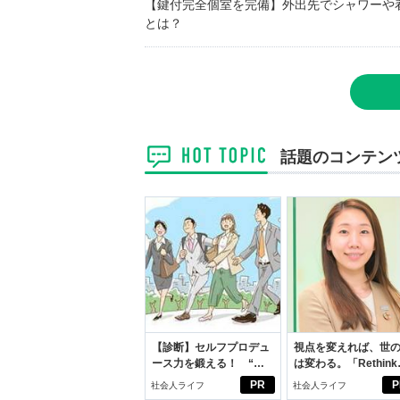
【鍵付完全個室を完備】外出先でシャワーや
とは？
話題のコンテン
【診断】セルフプロデュ
視点を変えれば、世
ース力を鍛える！ “ジ
は変わる。「Rethink
ブン観”診断
PROJECT」がつた
PR
P
社会人ライフ
社会人ライフ
いこと。