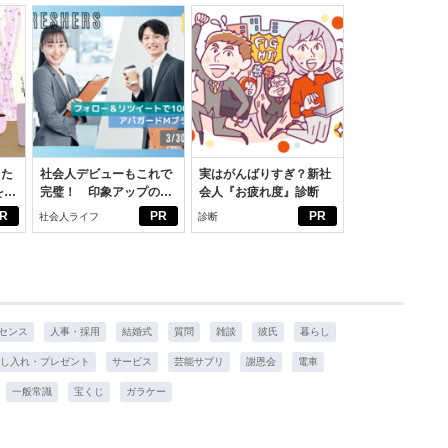
った
社会人デビューもこれで
実はがんばりすぎ？新社
をは
完璧！ 印象アップのセ
会人『お疲れ度』診断
ニオ
ルフプロデュース術
R
PR
PR
社会人ライフ
診断
適。
センス
人事・採用
結婚式
質問
雑談
彼氏
暮らし
し入れ・プレゼント
サービス
芸能サプリ
謝恩会
電車
一般常識
宝くじ
ガラケー