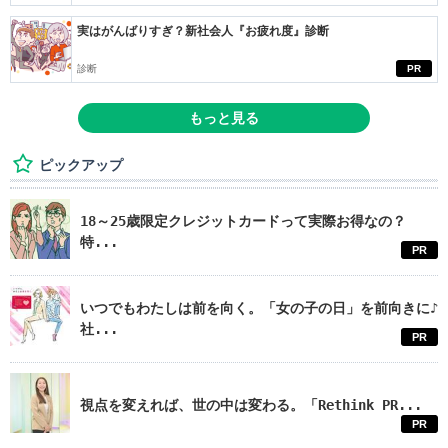
実はがんばりすぎ？新社会人『お疲れ度』診断
診断
PR
もっと見る
ピックアップ
18～25歳限定クレジットカードって実際お得なの？
特...
PR
いつでもわたしは前を向く。「女の子の日」を前向きに♪
社...
PR
視点を変えれば、世の中は変わる。「Rethink PR...
PR