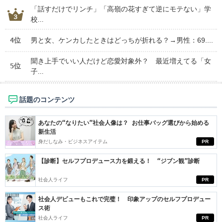
「話すだけでリンチ」「高嶺の花すぎて逆にモテない」学
校...
4位
男と女、ケンカしたときはどっちが折れる？→男性：69....
聞き上手でいい人だけど恋愛対象外？ 最近増えてる「女
5位
子...
話題のコンテンツ
あなたの“なりたい”社会人像は？ お仕事バッグ選びから始める
新生活
身だしなみ・ビジネスアイテム
PR
【診断】セルフプロデュース力を鍛える！ “ジブン観”診断
社会人ライフ
PR
社会人デビューもこれで完璧！ 印象アップのセルフプロデュー
ス術
社会人ライフ
PR