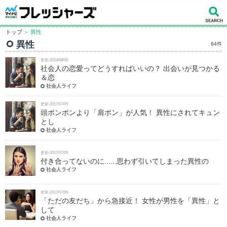
トップ
＞ 異性
異性
64件
更新:2019/08/06
社会人の恋愛ってどうすればいいの？ 出会いが見つかる
＆恋
社会人ライフ
更新:2017/07/05
頭ポンポンより「肩ポン」が人気！ 異性にされてキュン
とし
社会人ライフ
更新:2017/07/05
付き合ってないのに......思わず引いてしまった異性の
社会人ライフ
更新:2017/07/05
「ただの友だち」から急接近！ 女性が男性を「異性」と
して
社会人ライフ