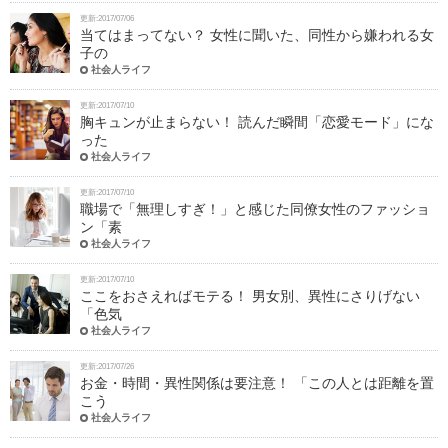
更新:2017/07/06
当てはまってない？ 女性に聞いた、同性から嫌われる女
子の
社会人ライフ
更新:2017/07/10
胸キュンが止まらない！ 読んだ瞬間「恋愛モード」にな
った
社会人ライフ
更新:2017/07/10
職場で「無理しすぎ！」と感じた同僚女性のファッショ
ン「素
社会人ライフ
更新:2017/07/10
ここをおさえればモテる！ 男女別、異性にさりげない
「色気
社会人ライフ
更新:2017/07/26
お金・時間・異性関係は要注意！ 「この人とは距離を置
こう
社会人ライフ