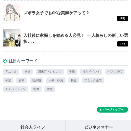
ズボラ女子でもOKな美脚ケアって？
PR
入社後に家探しを始める人必見！ 一人暮らしの新しい選
択...
PR
注目キーワード
アニマル
挨拶
週末アドレセンス
手帳
社内イベント
バブル世代
卒業
香り
幼少期
人事・採用
税金
ブラック企業
モチベーション
制度
休憩
ページトップへ
社会人ライフ
ビジネスマナー