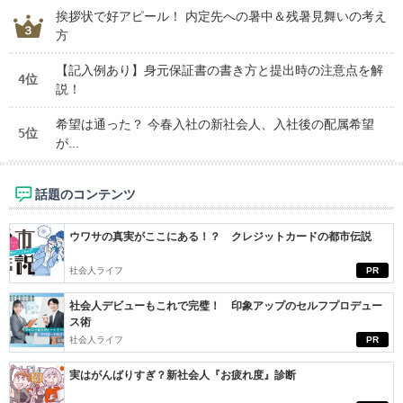
挨拶状で好アピール！ 内定先への暑中＆残暑見舞いの考え
方
【記入例あり】身元保証書の書き方と提出時の注意点を解
4位
説！
希望は通った？ 今春入社の新社会人、入社後の配属希望
5位
が...
話題のコンテンツ
ウワサの真実がここにある！？ クレジットカードの都市伝説
社会人ライフ
PR
社会人デビューもこれで完璧！ 印象アップのセルフプロデュー
ス術
社会人ライフ
PR
実はがんばりすぎ？新社会人『お疲れ度』診断