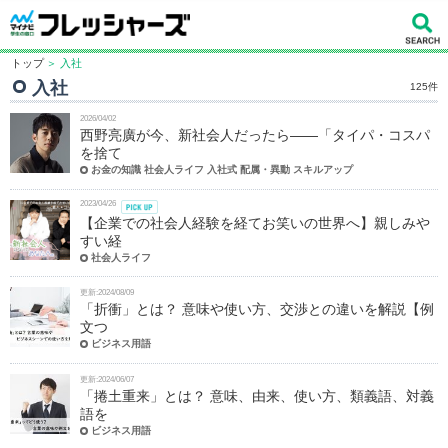
トップ
＞ 入社
入社
125件
2026/04/02
西野亮廣が今、新社会人だったら――「タイパ・コスパ
を捨て
お金の知識 社会人ライフ 入社式 配属・異動 スキルアップ
2023/04/26
【企業での社会人経験を経てお笑いの世界へ】親しみや
すい経
社会人ライフ
更新:2024/08/09
「折衝」とは？ 意味や使い方、交渉との違いを解説【例
文つ
ビジネス用語
更新:2024/06/07
「捲土重来」とは？ 意味、由来、使い方、類義語、対義
語を
ビジネス用語