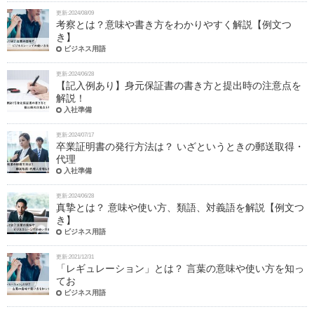
更新:2024/08/09
考察とは？意味や書き方をわかりやすく解説【例文つ
き】
ビジネス用語
更新:2024/06/28
【記入例あり】身元保証書の書き方と提出時の注意点を
解説！
入社準備
更新:2024/07/17
卒業証明書の発行方法は？ いざというときの郵送取得・
代理
入社準備
更新:2024/06/28
真摯とは？ 意味や使い方、類語、対義語を解説【例文つ
き】
ビジネス用語
更新:2021/12/31
「レギュレーション」とは？ 言葉の意味や使い方を知っ
てお
ビジネス用語