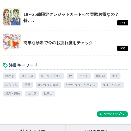
18～25歳限定クレジットカードって実際お得なの？
特...
PR
簡単な診断で今のお疲れ度をチェック！
PR
注目キーワード
はがき
ストレス
キャリアプラン
歌
デート
割り勘
女子
おもしろ
行事
オンライン会議
ワークライフバランス
ライフハック.
兄弟・姉妹
ゴルフ
仕事力
ページトップへ