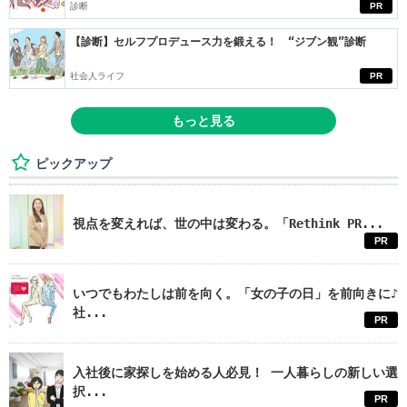
診断
PR
【診断】セルフプロデュース力を鍛える！ “ジブン観”診断
社会人ライフ
PR
もっと見る
ピックアップ
視点を変えれば、世の中は変わる。「Rethink PR...
PR
いつでもわたしは前を向く。「女の子の日」を前向きに♪
社...
PR
入社後に家探しを始める人必見！ 一人暮らしの新しい選
択...
PR