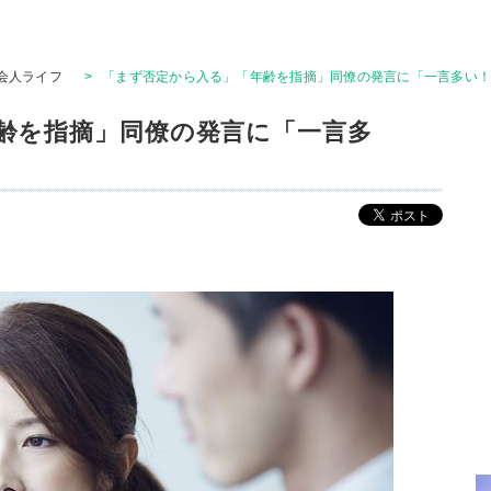
会人ライフ
>
「まず否定から入る」「年齢を指摘」同僚の発言に「一言多い
齢を指摘」同僚の発言に「一言多