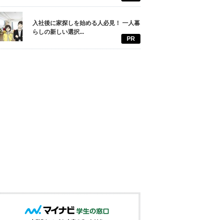
入社後に家探しを始める人必見！ 一人暮
らしの新しい選択...
PR