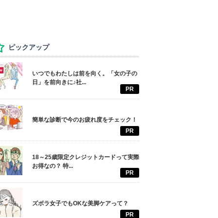
ピックアップ
いつでもわたしは前を向く。「女の子の
日」を前向きに♪社...
PR
簡単な診断で今のお疲れ度をチェック！
PR
18～25歳限定クレジットカードって実際
お得なの？ 特...
PR
ズボラ女子でもOKな美脚ケアって？
PR