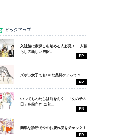
ピックアップ
入社後に家探しを始める人必見！ 一人暮
らしの新しい選択...
PR
ズボラ女子でもOKな美脚ケアって？
PR
いつでもわたしは前を向く。「女の子の
日」を前向きに♪社...
PR
簡単な診断で今のお疲れ度をチェック！
PR