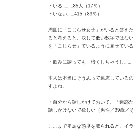
・いる.........85人（17％）
・いない......415（83％）
周囲に「こじらせ女子」がいると答え
ると考えると、決して低い数字ではな
を「こじらせ」ているように見せてい
・飲みに誘っても「暗くしちゃうし.....
本人は本当にそう思って遠慮している
すよね。
・自分から話しかけておいて、「迷惑
話しかけないで欲しい（男性／39歳／
ここまで卑屈な態度を取られると、イ