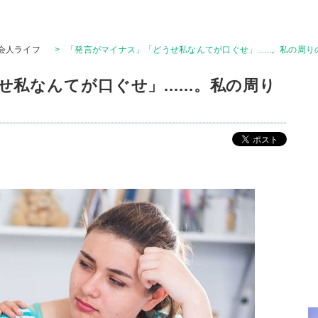
会人ライフ
>
「発言がマイナス」「どうせ私なんてが口ぐせ」......。私の周
私なんてが口ぐせ」......。私の周り