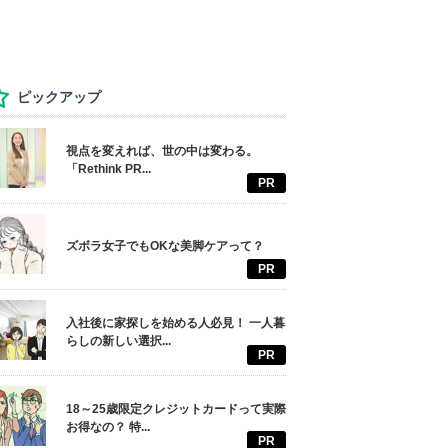
ピックアップ
視点を変えれば、世の中は変わる。
「Rethink PR...
PR
ズボラ女子でもOKな美脚ケアって？
PR
入社後に家探しを始める人必見！ 一人暮
らしの新しい選択...
PR
18～25歳限定クレジットカードって実際
お得なの？ 特...
PR