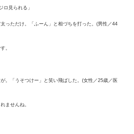
ジロ見られる」
太っただけ。「ふーん」と相づちを打った。(男性／44
です。
が。「うそつけー」と笑い飛ばした。(女性／25歳／医
しれませんね。