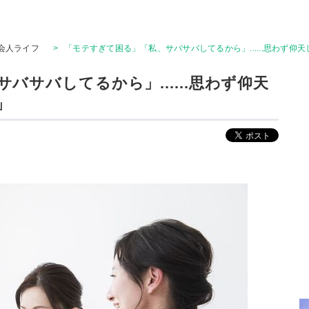
会人ライフ
>
「モテすぎて困る」「私、サバサバしてるから」......思わず仰
バサバしてるから」......思わず仰天
」