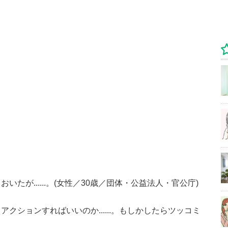
たが......。(女性／30歳／団体・公益法人・官公庁)
クションすればいいのか......。もしかしたらツッコミ