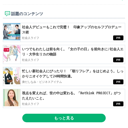
話題のコンテンツ
社会人デビューもこれで完璧！ 印象アップのセルフプロデュー
ス術
社会人ライフ
PR
いつでもわたしは前を向く。「女の子の日」を前向きに♪社会人エ
リ・大学生リカの物語
社会人ライフ
PR
忙しい新社会人にぴったり！ 「朝リフレア」をはじめよう。しっ
かりニオイケアして24時間快適。
身だしなみ・ビジネスアイテム
PR
視点を変えれば、世の中は変わる。「Rethink PROJECT」がつ
たえたいこと。
社会人ライフ
PR
もっと見る