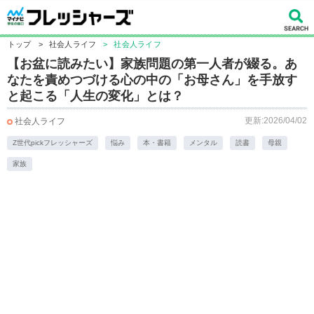
トップ
>
社会人ライフ
>
社会人ライフ
【お盆に読みたい】家族問題の第一人者が綴る。あ
なたを責めつづける心の中の「お母さん」を手放す
と起こる「人生の変化」とは？
更新:2026/04/02
社会人ライフ
Z世代pickフレッシャーズ
悩み
本・書籍
メンタル
読書
母親
家族