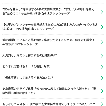
“豊かな暮らし”を実現する6名の女性研究員が、“忙しい人の毎日を整え
る”ためにつくった手帳 #Z世代pickフレッシャーズ
【仕事のプレッシャーを乗り越えるための方法7選】みんながやっている方
法1位は！？#Z世代pickフレッシャーズ
親に感謝していること第1位は？感謝したタイミングや、伝え方も調査！
#Z世代pickフレッシャーズ
人見知り、治そうと努力するのは逆効果!?
どうすれば防げる？ 「5月病」対策
「優柔不断」にサヨナラする方法とは？
史上最悪のドライブ体験「知ったかぶりして脇道に入ったら迷った」「事
故渋滞100kmにはまった」
もしかして自分も!? 夏の害虫を大量発生させてしまうタイプの人って？