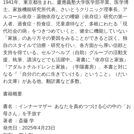
1941年、東京都生まれ。慶應義塾大学医学部卒業。医学博
士。家族機能研究所代表。さいとうクリニック理事長。ア
ルコール依存・薬物依存などの嗜癖（依存症）研究の第一
人者。過食症・拒食症、児童虐待など、多岐にわたる「現
代社会の病」をつきつめていくと、健全に機能していない
「家族」のあり方その要因をみることができると説く。独
自のスタイルで治療・研究を行い、各方面から厚い信頼と
支持を得ている。セルフヘルプ（自助）グループの活動支
援、執筆、講演などでも活躍中。 著書に『依存症と家族』
『アダルトチルドレンと家族』（学陽書房）、本書と対に
なる『「自分のために生きていける」ということ』（だい
わ文庫）がある他、翻訳書など多数。
書籍概要
書名 ：インナーマザー あなたを責めつづける心の中の「お
母さん」を手放す
著者 ：斎藤 学
発売日：2025年4月23日