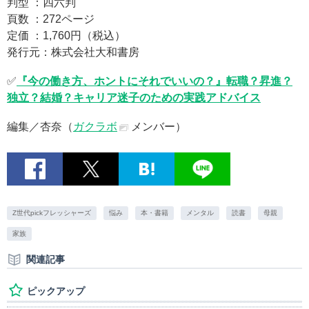
判型 ：四六判
頁数 ：272ページ
定価 ：1,760円（税込）
発行元：株式会社大和書房
✅
『今の働き方、ホントにそれでいいの？』転職？昇進？
独立？結婚？キャリア迷子のための実践アドバイス
編集／杏奈（
ガクラボ
メンバー）
Z世代pickフレッシャーズ
悩み
本・書籍
メンタル
読書
母親
家族
関連記事
ピックアップ