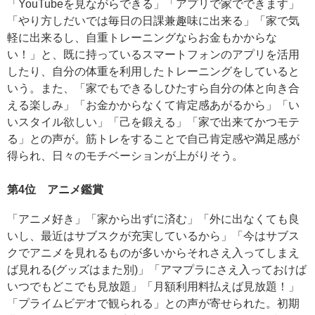
「YouTubeを見ながらできる」「アプリで家でできます」
「やり方しだいでは毎日の日課兼趣味に出来る」「家で気
軽に出来るし、自重トレーニングならお金もかからな
い！」と、既に持っているスマートフォンのアプリを活用
したり、自分の体重を利用したトレーニングをしていると
いう。また、「家でもできるしひたすら自分の体と向き合
える楽しみ」「お金かからなくて肯定感あがるから」「い
いスタイル欲しい」「己を鍛える」「家で出来てかつモテ
る」との声が。筋トレをすることで自己肯定感や満足感が
得られ、日々のモチベーションが上がりそう。
第4位 アニメ鑑賞
「アニメ好き」「家から出ずに済む」「外に出なくても良
いし、最近はサブスクが充実しているから」「今はサブス
クでアニメを見れるものが多いからそれさえ入ってしまえ
ば見れる(グッズはまた別)」「アマプラにさえ入っておけば
いつでもどこでも見放題」「月額利用料払えば見放題！」
「プライムビデオで観られる」との声が寄せられた。初期