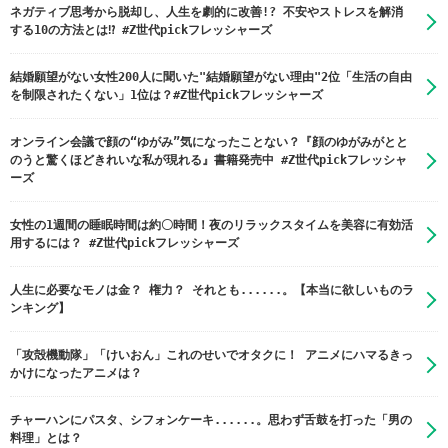
ネガティブ思考から脱却し、人生を劇的に改善!? 不安やストレスを解消
する10の方法とは⁉ #Z世代pickフレッシャーズ
結婚願望がない女性200人に聞いた"結婚願望がない理由"2位「生活の自由
を制限されたくない」1位は？#Z世代pickフレッシャーズ
オンライン会議で顔の“ゆがみ”気になったことない？『顔のゆがみがとと
のうと驚くほどきれいな私が現れる』書籍発売中 #Z世代pickフレッシャ
ーズ
女性の1週間の睡眠時間は約〇時間！夜のリラックスタイムを美容に有効活
用するには？ #Z世代pickフレッシャーズ
人生に必要なモノは金？ 権力？ それとも......。【本当に欲しいものラ
ンキング】
「攻殻機動隊」「けいおん」これのせいでオタクに！ アニメにハマるきっ
かけになったアニメは？
チャーハンにパスタ、シフォンケーキ......。思わず舌鼓を打った「男の
料理」とは？