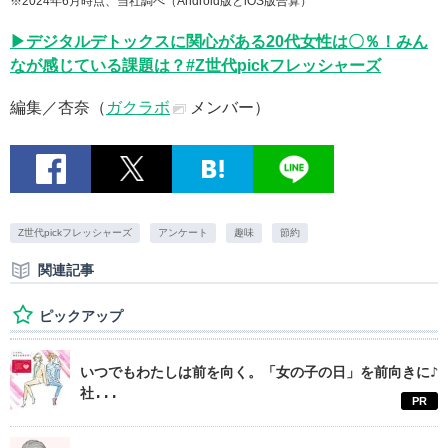
※2024年6月時点、当社調べ（Android版とiOS版合算）
▶デジタルデトックスに関心がある20代女性は〇％！みん
なが感じている課題は？#Z世代pickフレッシャーズ
編集／杏奈（
ガクラボ
メンバー）
Z世代pickフレッシャーズ
アンケート
趣味
節約
関連記事
ピックアップ
いつでもわたしは前を向く。「女の子の日」を前向きに♪
社...
PR