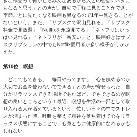
きな作品って何かしらみんなあるから人との会話のネタに
もなると思う」との声が。自宅で手軽に見ることができ、
季節ごとに見たくなる映画も異なるので1年中飽きることが
ないという。また、「サブスクで沢山見れる」「サブスク
料金で見放題」「Netflixを永遠見てる」「ネトフリはいっ
ぱい見れる」「ネトフリが一番安い」と、映画好きはサブ
スクリプションの中でもNetflix愛用者が多い様子がうかが
えた。
第10位 瞑想
「どこでもできる」「毎日やってます」「心を鎮めるのが
大切でお金を使わないでできる」との声が寄せられた。自
分がリラックスできる場所であればどこでもできるのが瞑
想の良いところという！最近、瞑想を生活の一部として取
り入れる人が増えているという。忙しい日々の中でストレ
スが溜まった時、呼吸を整えて精神を落ち着けて心をリラ
ックス状態にすることで、心身ともに健康的になれるかも
しれない。