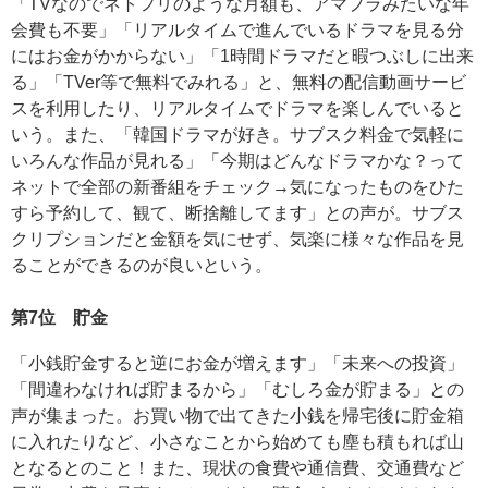
「TVなのでネトフリのような月額も、アマプラみたいな年
会費も不要」「リアルタイムで進んでいるドラマを見る分
にはお金がかからない」「1時間ドラマだと暇つぶしに出来
る」「TVer等で無料でみれる」と、無料の配信動画サービ
スを利用したり、リアルタイムでドラマを楽しんでいると
いう。また、「韓国ドラマが好き。サブスク料金で気軽に
いろんな作品が見れる」「今期はどんなドラマかな？って
ネットで全部の新番組をチェック→気になったものをひた
すら予約して、観て、断捨離してます」との声が。サブス
クリプションだと金額を気にせず、気楽に様々な作品を見
ることができるのが良いという。
第7位 貯金
「小銭貯金すると逆にお金が増えます」「未来への投資」
「間違わなければ貯まるから」「むしろ金が貯まる」との
声が集まった。お買い物で出てきた小銭を帰宅後に貯金箱
に入れたりなど、小さなことから始めても塵も積もれば山
となるとのこと！また、現状の食費や通信費、交通費など