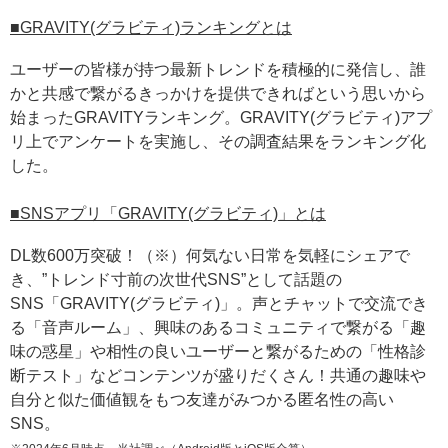
■GRAVITY(グラビティ)ランキングとは
ユーザーの皆様が持つ最新トレンドを積極的に発信し、誰
かと共感で繋がるきっかけを提供できればという思いから
始まったGRAVITYランキング。GRAVITY(グラビティ)アプ
リ上でアンケートを実施し、その調査結果をランキング化
した。
■SNSアプリ「GRAVITY(グラビティ)」とは
DL数600万突破！（※）何気ない日常を気軽にシェアで
き、”トレンド寸前の次世代SNS”として話題の
SNS「GRAVITY(グラビティ)」。声とチャットで交流でき
る「音声ルーム」、興味のあるコミュニティで繋がる「趣
味の惑星」や相性の良いユーザーと繋がるための「性格診
断テスト」などコンテンツが盛りだくさん！共通の趣味や
自分と似た価値観をもつ友達がみつかる匿名性の高い
SNS。