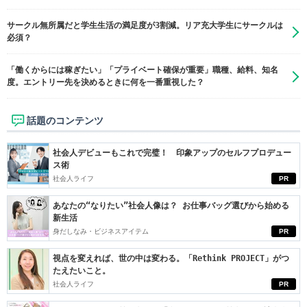
サークル無所属だと学生生活の満足度が3割減。リア充大学生にサークルは
必須？
「働くからには稼ぎたい」「プライベート確保が重要」職種、給料、知名
度。エントリー先を決めるときに何を一番重視した？
話題のコンテンツ
社会人デビューもこれで完璧！ 印象アップのセルフプロデュー
ス術
社会人ライフ
PR
あなたの“なりたい”社会人像は？ お仕事バッグ選びから始める
新生活
身だしなみ・ビジネスアイテム
PR
視点を変えれば、世の中は変わる。「Rethink PROJECT」がつ
たえたいこと。
社会人ライフ
PR