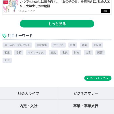
いつでもわたしは前を向く。「女の子の日」を前向きに♪社会人エ
リ・大学生リカの物語
社会人ライフ
PR
もっと見る
注目キーワード
差し入れ・プレゼント
内定辞退
サービス
目標
音楽
ドレス
面接
学校
ライフハック.
病気
世代
財布
名言
関西
部下
ページトップへ
社会人ライフ
ビジネスマナー
内定・入社
卒業・卒業旅行