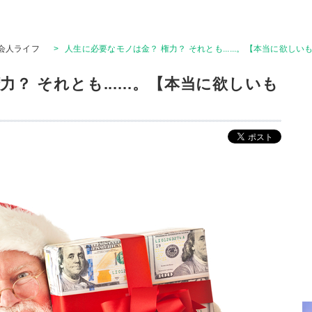
会人ライフ
>
人生に必要なモノは金？ 権力？ それとも......。【本当に欲し
？ それとも......。【本当に欲しいも