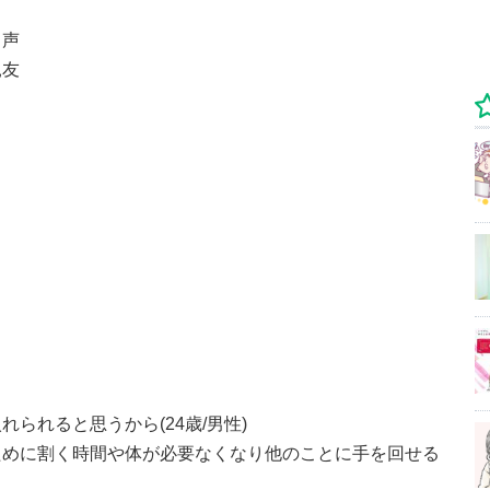
名声
親友
られると思うから(24歳/男性)
ために割く時間や体が必要なくなり他のことに手を回せる