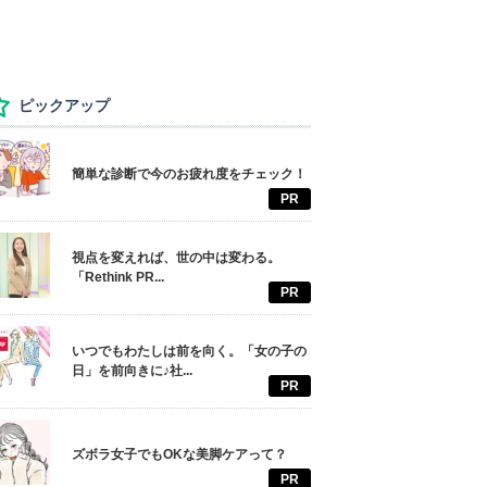
ピックアップ
簡単な診断で今のお疲れ度をチェック！
PR
視点を変えれば、世の中は変わる。
「Rethink PR...
PR
いつでもわたしは前を向く。「女の子の
日」を前向きに♪社...
PR
ズボラ女子でもOKな美脚ケアって？
PR