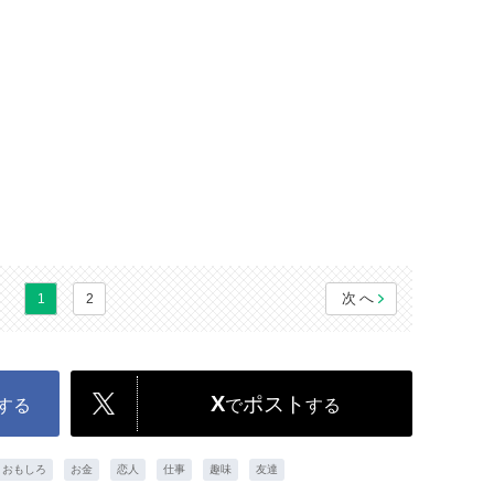
次へ
1
2
X
ポスト
する
で
する
おもしろ
お金
恋人
仕事
趣味
友達