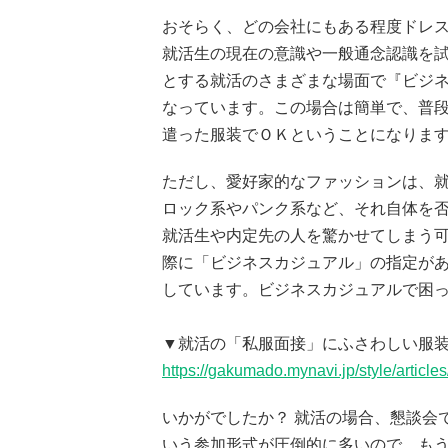
おそらく、どの会社にもある程度ドレ
就活生の現在の意識や一般通念認識を試
とする就活のさまざまな場面で『ビジ
なっています。この場合は簡単で、普
遣った服装でＯＫということになりま
ただし、愛好家的なファッションは、
ロック系やパンク系など、それ自体を
就活生や内定先の人を驚かせてしまう可
際に「ビジネスカジュアル」の指定が
しています。ビジネスカジュアルで困
▼就活の「私服面接」にふさわしい服装
https://gakumado.mynavi.jp/style/article
いかがでしたか？ 就活の場合、懇談会
いう参加形式が圧倒的に多いので、も