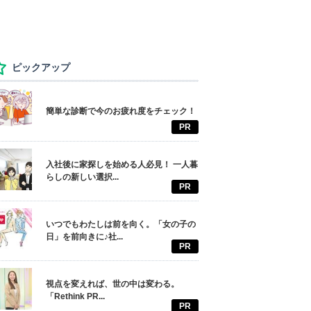
ピックアップ
簡単な診断で今のお疲れ度をチェック！
PR
入社後に家探しを始める人必見！ 一人暮
らしの新しい選択...
PR
いつでもわたしは前を向く。「女の子の
日」を前向きに♪社...
PR
視点を変えれば、世の中は変わる。
「Rethink PR...
PR