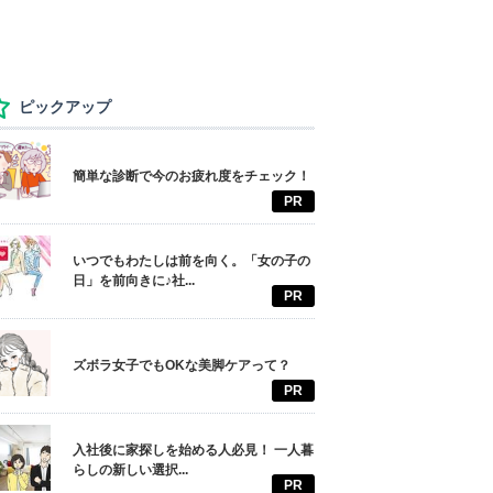
ピックアップ
簡単な診断で今のお疲れ度をチェック！
PR
いつでもわたしは前を向く。「女の子の
日」を前向きに♪社...
PR
ズボラ女子でもOKな美脚ケアって？
PR
入社後に家探しを始める人必見！ 一人暮
らしの新しい選択...
PR