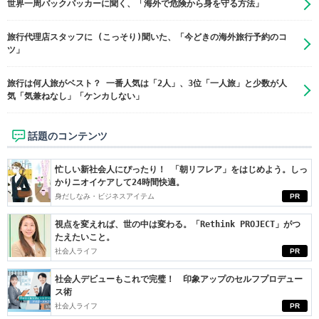
世界一周バックパッカーに聞く、「海外で危険から身を守る方法」
旅行代理店スタッフに (こっそり)聞いた、「今どきの海外旅行予約のコ
ツ」
旅行は何人旅がベスト？ 一番人気は「2人」、3位「一人旅」と少数が人
気「気兼ねなし」「ケンカしない」
話題のコンテンツ
忙しい新社会人にぴったり！ 「朝リフレア」をはじめよう。しっ
かりニオイケアして24時間快適。
身だしなみ・ビジネスアイテム
PR
視点を変えれば、世の中は変わる。「Rethink PROJECT」がつ
たえたいこと。
社会人ライフ
PR
社会人デビューもこれで完璧！ 印象アップのセルフプロデュー
ス術
社会人ライフ
PR