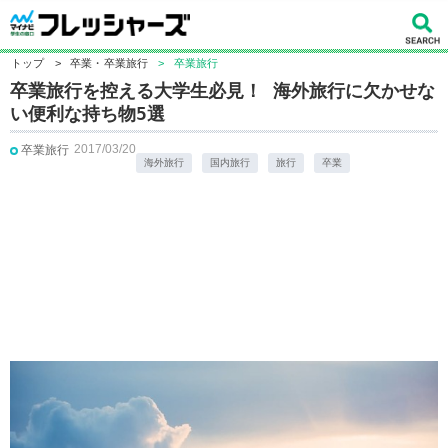
トップ
>
卒業・卒業旅行
>
卒業旅行
卒業旅行を控える大学生必見！ 海外旅行に欠かせな
い便利な持ち物5選
2017/03/20
卒業旅行
海外旅行
国内旅行
旅行
卒業