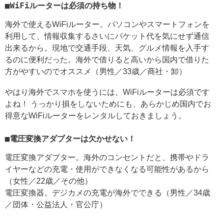
■WiFiルーターは必須の持ち物！
海外で使えるWiFiルーター。パソコンやスマートフォンを
利用して、情報収集するさいにパケット代を気にせず通信
出来るから。現地で交通手段、天気、グルメ情報を入手す
るのに便利だった。海外で借りると高いから国内で借りた
方がやすいのでオススメ（男性／33歳／商社・卸）
やはり海外でスマホを使うには、WiFiルーターは必須です
よね！ うっかり損をしないためにも、あらかじめ国内でお
得意なWiFiルーターをレンタルしておきましょう。
■電圧変換アダプターは欠かせない！
電圧変換アダプター。海外のコンセントだと、携帯やドラ
イヤーなどの充電・使用ができなくなる可能性があるから
（女性／22歳／その他）
電圧変換器。デジカメの充電が海外でできる（男性／34歳
／団体・公益法人・官公庁）