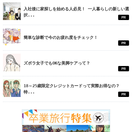
入社後に家探しを始める人必見！ 一人暮らしの新しい選
択...
PR
簡単な診断で今のお疲れ度をチェック！
PR
ズボラ女子でもOKな美脚ケアって？
PR
18～25歳限定クレジットカードって実際お得なの？
特...
PR