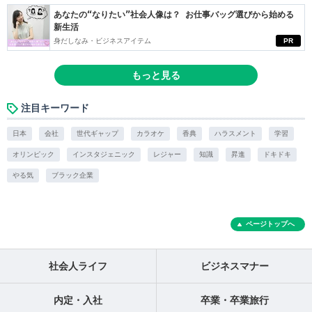
あなたの“なりたい”社会人像は？ お仕事バッグ選びから始める
新生活
身だしなみ・ビジネスアイテム
PR
もっと見る
注目キーワード
日本
会社
世代ギャップ
カラオケ
香典
ハラスメント
学習
オリンピック
インスタジェニック
レジャー
知識
昇進
ドキドキ
やる気
ブラック企業
ページトップへ
社会人ライフ
ビジネスマナー
内定・入社
卒業・卒業旅行