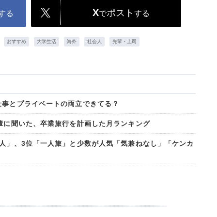
X
ポスト
する
で
する
おすすめ
大学生活
海外
社会人
先輩・上司
仕事とプライベートの両立できてる？
先輩に聞いた、卒業旅行を計画した月ランキング
2人」、3位「一人旅」と少数が人気「気兼ねなし」「ケンカ