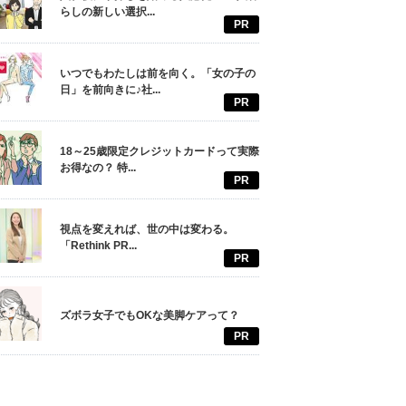
らしの新しい選択...
PR
いつでもわたしは前を向く。「女の子の
日」を前向きに♪社...
PR
18～25歳限定クレジットカードって実際
お得なの？ 特...
PR
視点を変えれば、世の中は変わる。
「Rethink PR...
PR
ズボラ女子でもOKな美脚ケアって？
PR