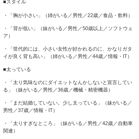
■スタイル
・「胸が小さい」（姉がいる／男性／22歳／食品・飲料）
・「背が低い」（妹がいる／男性／50歳以上／ソフトウェ
ア）
・「世代的には、小さい女性が好かれるのに、かなりガタ
イが良く背も高い」（姉がいる／男性／44歳／情報・IT）
■太っている
・「太り気味なのにダイエットなんかしないと宣言してい
る」（妹がいる／男性／36歳／機械・精密機器）
・「まだ結婚していない。少し太っている」（妹がいる／
男性／37歳／情報・IT）
・「太りすぎなところ」（妹がいる／男性／42歳／自動車
関連）