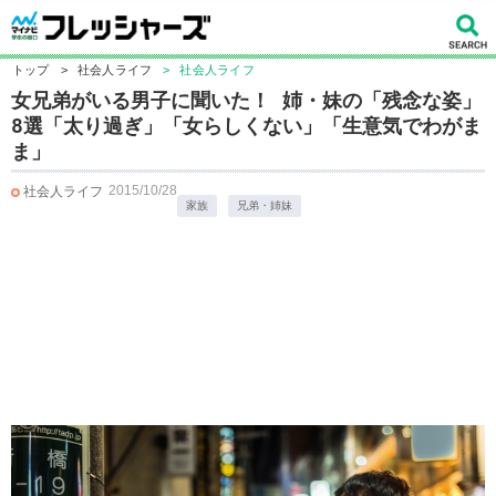
トップ
>
社会人ライフ
>
社会人ライフ
女兄弟がいる男子に聞いた！ 姉・妹の「残念な姿」
8選「太り過ぎ」「女らしくない」「生意気でわがま
ま」
2015/10/28
社会人ライフ
家族
兄弟・姉妹