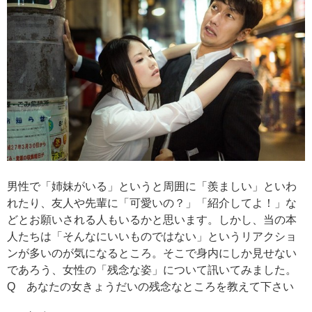
男性で「姉妹がいる」というと周囲に「羨ましい」といわ
れたり、友人や先輩に「可愛いの？」「紹介してよ！」な
どとお願いされる人もいるかと思います。しかし、当の本
人たちは「そんなにいいものではない」というリアクショ
ンが多いのが気になるところ。そこで身内にしか見せない
であろう、女性の「残念な姿」について訊いてみました。
Q あなたの女きょうだいの残念なところを教えて下さい