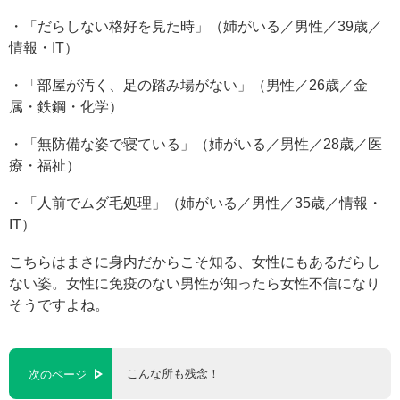
・「だらしない格好を見た時」（姉がいる／男性／39歳／
情報・IT）
・「部屋が汚く、足の踏み場がない」（男性／26歳／金
属・鉄鋼・化学）
・「無防備な姿で寝ている」（姉がいる／男性／28歳／医
療・福祉）
・「人前でムダ毛処理」（姉がいる／男性／35歳／情報・
IT）
こちらはまさに身内だからこそ知る、女性にもあるだらし
ない姿。女性に免疫のない男性が知ったら女性不信になり
そうですよね。
こんな所も残念！
次のページ