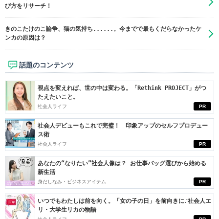
び方をリサーチ！
きのこたけのこ論争、猫の気持ち......。今までで最もくだらなかったケ
ンカの原因は？
話題のコンテンツ
視点を変えれば、世の中は変わる。「Rethink PROJECT」がつ
たえたいこと。
社会人ライフ
PR
社会人デビューもこれで完璧！ 印象アップのセルフプロデュー
ス術
社会人ライフ
PR
あなたの“なりたい”社会人像は？ お仕事バッグ選びから始める
新生活
身だしなみ・ビジネスアイテム
PR
いつでもわたしは前を向く。「女の子の日」を前向きに♪社会人エ
リ・大学生リカの物語