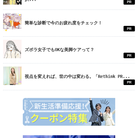
PR
簡単な診断で今のお疲れ度をチェック！
PR
ズボラ女子でもOKな美脚ケアって？
PR
視点を変えれば、世の中は変わる。「Rethink PR...
PR