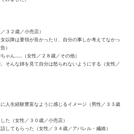
性／３２歳／小売店）
次女以降は要領が良かったり、自分の事しか考えてなかっ
広告）
ん......（女性／２８歳／その他）
姉。そんな姉を見て自分は怒られないようにする（女性／
上に人生経験豊富なように感じるイメージ（男性／３３歳
ました（女性／３０歳／小売店）
世話してもらった（女性／３４歳／アパレル・繊維）