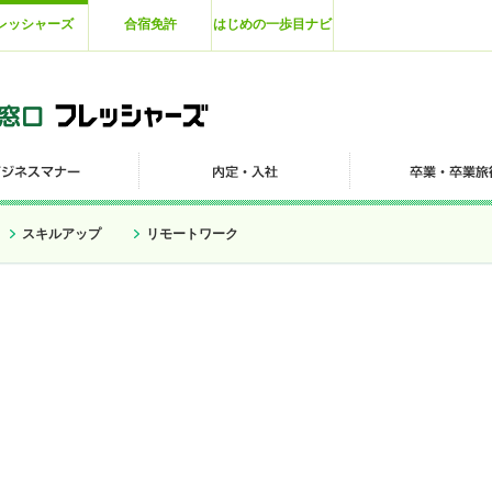
レッシャーズ
合宿免許
はじめの一歩目ナビ
スキルアップ
リモートワーク