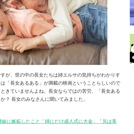
ですが、世の中の長女たちは姉エルサの気持ちがわかりす
」は「長女あるある」が満載の映画ということらしいので
ンときていませんよね。長女ならではの苦労、「長女ある
か？ 長女のみなさんに聞いてみました。
姉妹に嫉妬したこと「姉にだけ成人式に大金」「兄は美