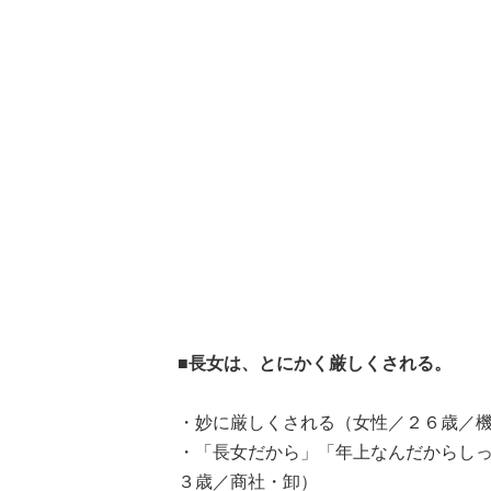
■長女は、とにかく厳しくされる。
・妙に厳しくされる（女性／２６歳／
・「長女だから」「年上なんだからし
３歳／商社・卸）