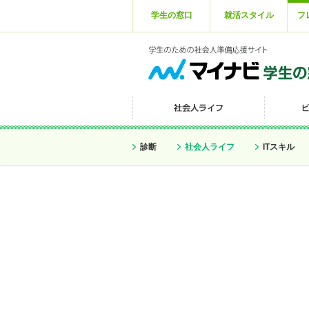
学生の窓口
就活スタイル
フ
診断
社会人ライフ
ITスキル