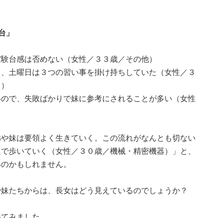
。
台」
実験台感は否めない（女性／３３歳／その他）
日、土曜日は３つの習い事を掛け持ちしていた（女性／３
ト）
いので、失敗ばかりで妹に参考にされることが多い（女性
弟や妹は要領よく生きていく。この流れがなんとも切ない
足で歩いていく（女性／３０歳／機械・精密機器）」と、
いのかもしれません。
や妹たちからは、長女はどう見えているのでしょうか？
いてみました。