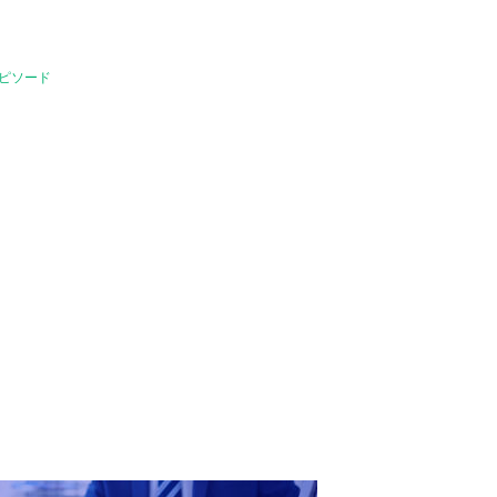
エピソード