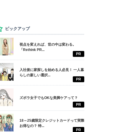
ピックアップ
視点を変えれば、世の中は変わる。
「Rethink PR...
PR
入社後に家探しを始める人必見！ 一人暮
らしの新しい選択...
PR
ズボラ女子でもOKな美脚ケアって？
PR
18～25歳限定クレジットカードって実際
お得なの？ 特...
PR