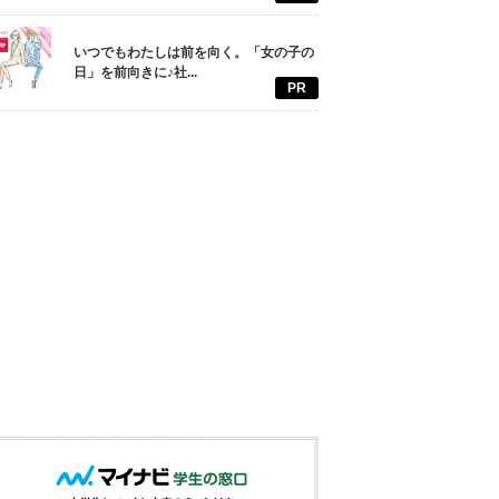
いつでもわたしは前を向く。「女の子の
日」を前向きに♪社...
PR