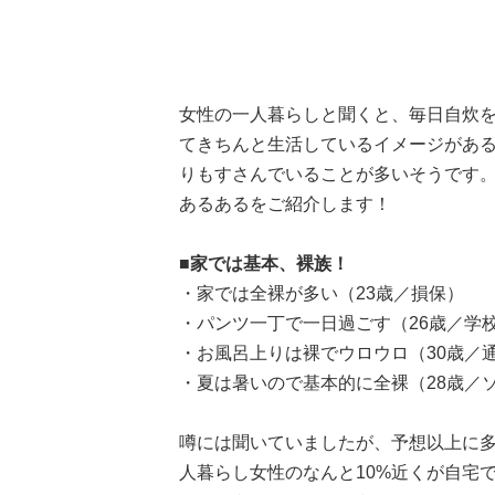
女性の一人暮らしと聞くと、毎日自炊
てきちんと生活しているイメージがあ
りもすさんでいることが多いそうです。
あるあるをご紹介します！
■家では基本、裸族！
・家では全裸が多い（23歳／損保）
・パンツ一丁で一日過ごす（26歳／学
・お風呂上りは裸でウロウロ（30歳／
・夏は暑いので基本的に全裸（28歳／
噂には聞いていましたが、予想以上に
人暮らし女性のなんと10%近くが自宅