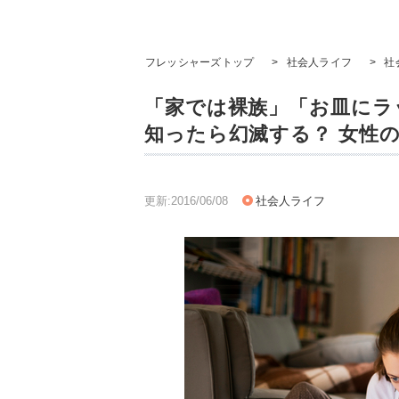
フレッシャーズトップ
>
社会人ライフ
>
社
「家では裸族」「お皿にラ
知ったら幻滅する？ 女性
更新:2016/06/08
社会人ライフ