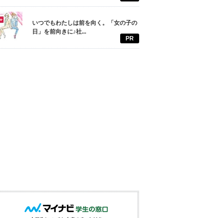
いつでもわたしは前を向く。「女の子の
日」を前向きに♪社...
PR