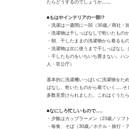
たらどうするのでしょうか......。
■もはやインテリアの一部!?
・洗濯は一週間に一回（30歳／商社・
・洗濯物は干しっぱなしで乾いたものから
・朝、干したままの洗濯物から着るもの
・洗濯物は次に使うまで干しっぱなし（
・干したものをいちいち畳まない。ハン
人・官公庁）
基本的に洗濯機いっぱいに洗濯物をた
ぱなし。乾いたものから着ていく....
多数見受けられました。これはぐうたらとい
■なにしろ忙しいもので......
・夕飯はカップラーメン（23歳／ソフ
・毎食、そば（30歳／ホテル・旅行・