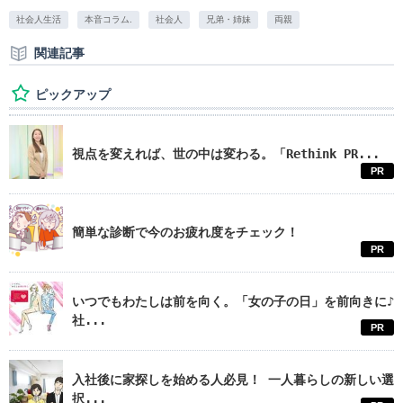
社会人生活
本音コラム.
社会人
兄弟・姉妹
両親
関連記事
ピックアップ
視点を変えれば、世の中は変わる。「Rethink PR...
PR
簡単な診断で今のお疲れ度をチェック！
PR
いつでもわたしは前を向く。「女の子の日」を前向きに♪
社...
PR
入社後に家探しを始める人必見！ 一人暮らしの新しい選
択...