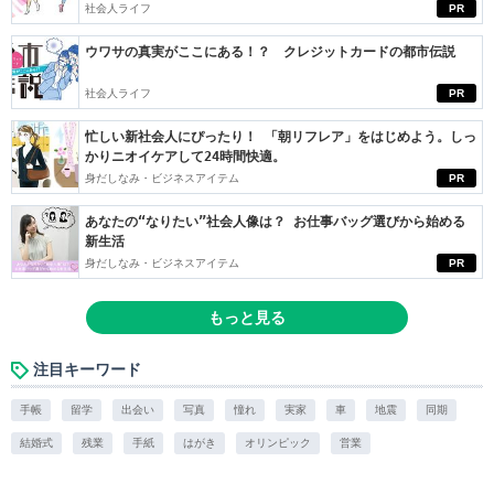
社会人ライフ
PR
ウワサの真実がここにある！？ クレジットカードの都市伝説
社会人ライフ
PR
忙しい新社会人にぴったり！ 「朝リフレア」をはじめよう。しっ
かりニオイケアして24時間快適。
身だしなみ・ビジネスアイテム
PR
あなたの“なりたい”社会人像は？ お仕事バッグ選びから始める
新生活
身だしなみ・ビジネスアイテム
PR
もっと見る
注目キーワード
手帳
留学
出会い
写真
憧れ
実家
車
地震
同期
結婚式
残業
手紙
はがき
オリンピック
営業