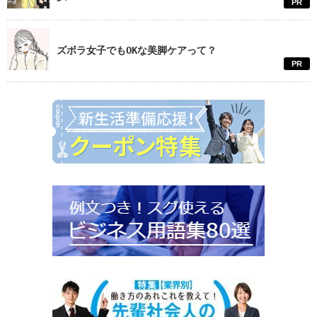
PR
ズボラ女子でもOKな美脚ケアって？
PR