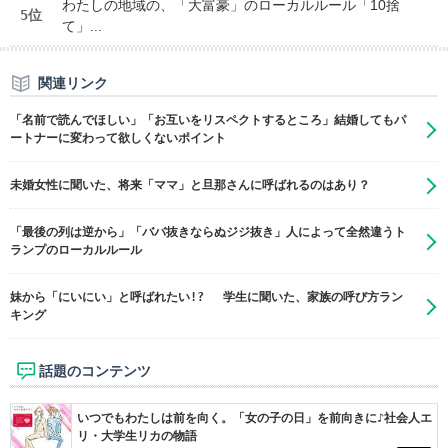
わたしの地域の、「大富豪」のローカルルール「10捨
5位
て」...
関連リンク
「名前で読んでほしい」「お互いをリスペクトするところ」結婚してもパ
ートナーに変わって欲しくないポイント
未婚女性に聞いた、将来「ママ」と旦那さんに呼ばれるのはあり？
「最後の列は逆から」「ババ抜きならぬジジ抜き」人によって全然違うト
ランプのローカルルール
妹から「にいにい」と呼ばれたい!? 学生に聞いた、家族の呼び方ラン
キング
話題のコンテンツ
いつでもわたしは前を向く。「女の子の日」を前向きに♪社会人エ
リ・大学生リカの物語