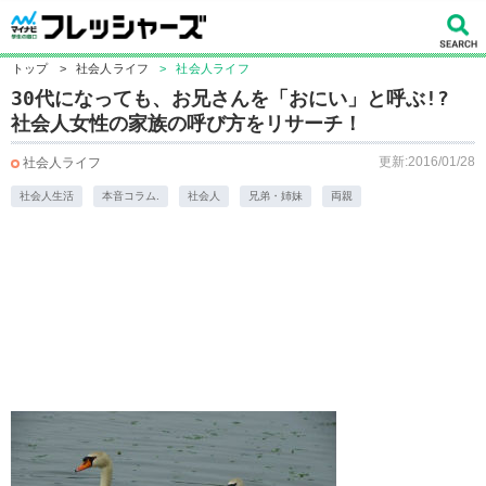
トップ
>
社会人ライフ
>
社会人ライフ
30代になっても、お兄さんを「おにい」と呼ぶ!?
社会人女性の家族の呼び方をリサーチ！
更新:2016/01/28
社会人ライフ
社会人生活
本音コラム.
社会人
兄弟・姉妹
両親