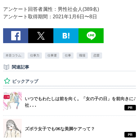
アンケート回答者属性：男性社会人(389名)
アンケート取得期間：2021年1月6日〜8日
本音コラム.
仕事力
仕事運
仕事
職場
恋愛
関連記事
ピックアップ
いつでもわたしは前を向く。「女の子の日」を前向きに♪
社...
PR
ズボラ女子でもOKな美脚ケアって？
PR