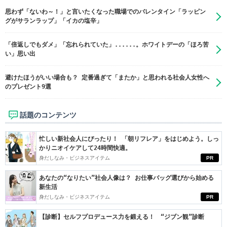
思わず「ないわ～！」と言いたくなった職場でのバレンタイン「ラッピン
グがサランラップ」「イカの塩辛」
「倍返しでもダメ」「忘れられていた」......。ホワイトデーの「ほろ苦
い」思い出
避けたほうがいい場合も？ 定番過ぎて「またか」と思われる社会人女性へ
のプレゼント9選
話題のコンテンツ
忙しい新社会人にぴったり！ 「朝リフレア」をはじめよう。しっ
かりニオイケアして24時間快適。
身だしなみ・ビジネスアイテム
PR
あなたの“なりたい”社会人像は？ お仕事バッグ選びから始める
新生活
身だしなみ・ビジネスアイテム
PR
【診断】セルフプロデュース力を鍛える！ “ジブン観”診断