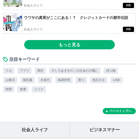
社会人ライフ
PR
ウワサの真実がここにある！？ クレジットカードの都市伝説
社会人ライフ
PR
もっと見る
注目キーワード
クセ
アプリ
異性
やしろあずきのこの社会の片隅に
持ち物
お葬式
報告書
水道代
体調管理
香り
地元ネタ
LINE
時間
食事
メイク
ページトップへ
社会人ライフ
ビジネスマナー