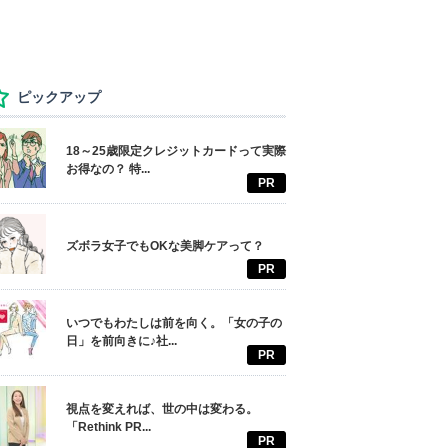
ピックアップ
18～25歳限定クレジットカードって実際
お得なの？ 特...
PR
ズボラ女子でもOKな美脚ケアって？
PR
いつでもわたしは前を向く。「女の子の
日」を前向きに♪社...
PR
視点を変えれば、世の中は変わる。
「Rethink PR...
PR