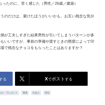
をもらったのに、苦く感じた（男性／26歳／建築）
行うのだけは、避けたほうがいいかも。お互い残念な気分
性側が工夫しすぎた結果男性が引いてしまうパターンが多
のもいいですが、事前の準備や渡すときの態度によって印
職場で残念なチョコをもらったことはありますか？
X
ポスト
する
で
する
入れ・プレゼント
職場
社会人
男性