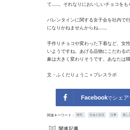
て......。それなりにおいしいチョコ
バレンタインに関する女子会を社内で
になりかねませんからね......。
手作りチョコや変わった下着など、女
いようですね。あげる品物にこだわる
象は大きく変わりそうです。あなたは
文・ふくだりょうこ＋プレスラボ
Facebook
シェア
で
関連キーワード：
雑学.
社会人生活
仕事
差し
関連記事