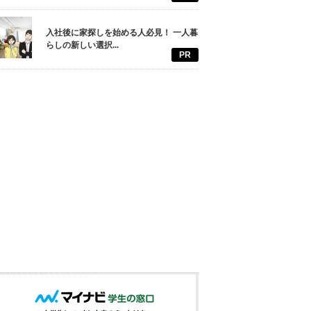
入社後に家探しを始める人必見！ 一人暮
らしの新しい選択...
PR