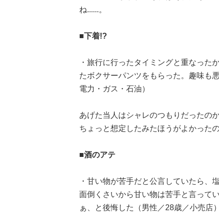
ね......。
■下着!?
・旅行に行ったタイミングと重なった
たボクサーパンツをもらった。趣味も悪
電力・ガス・石油）
あげた当人はシャレのつもりだったの
ちょっと想定したみたほうがよかった
■酒のアテ
・甘い物が苦手だと公言していたら、
面倒くさいから甘い物は苦手と言って
ぁ、と後悔した（男性／28歳／小売店