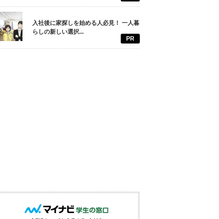
入社後に家探しを始める人必見！ 一人暮
らしの新しい選択...
PR