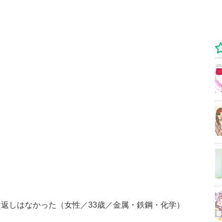
返しはなかった（女性／33歳／金属・鉄鋼・化学）