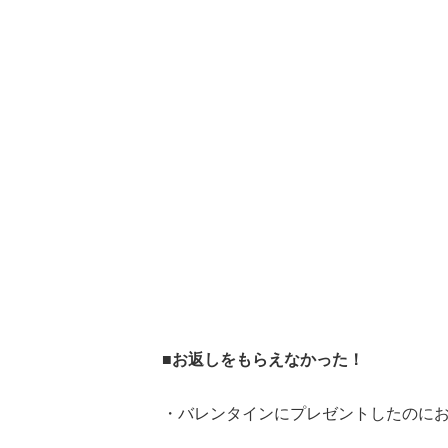
■お返しをもらえなかった！
・バレンタインにプレゼントしたのにお