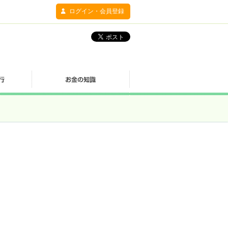
ログイン・会員登録