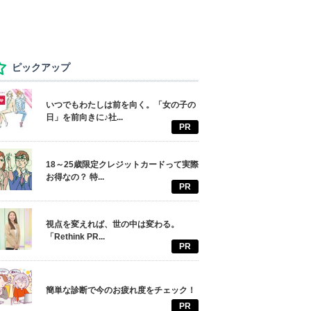
ピックアップ
いつでもわたしは前を向く。「女の子の
日」を前向きに♪社...
PR
18～25歳限定クレジットカードって実際
お得なの？ 特...
PR
視点を変えれば、世の中は変わる。
「Rethink PR...
PR
簡単な診断で今のお疲れ度をチェック！
PR