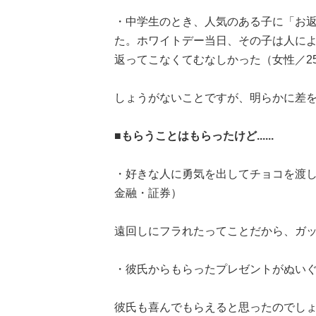
・中学生のとき、人気のある子に「お
た。ホワイトデー当日、その子は人に
返ってこなくてむなしかった（女性／2
しょうがないことですが、明らかに差
■もらうことはもらったけど......
・好きな人に勇気を出してチョコを渡し
金融・証券）
遠回しにフラれたってことだから、ガッカリ
・彼氏からもらったプレゼントがぬいぐ
彼氏も喜んでもらえると思ったのでし