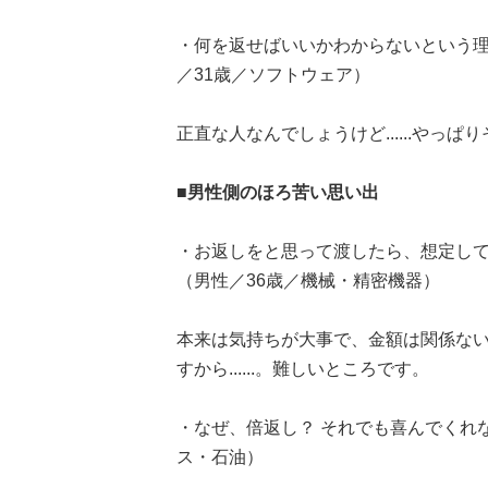
・何を返せばいいかわからないという
／31歳／ソフトウェア）
正直な人なんでしょうけど......やっ
■男性側のほろ苦い思い出
・お返しをと思って渡したら、想定してい
（男性／36歳／機械・精密機器）
本来は気持ちが大事で、金額は関係な
すから......。難しいところです。
・なぜ、倍返し？ それでも喜んでくれ
ス・石油）