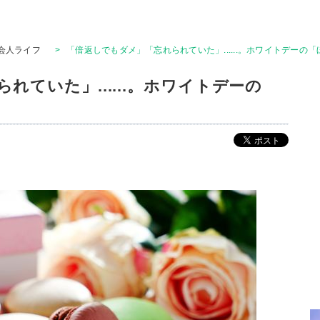
会人ライフ
>
「倍返しでもダメ」「忘れられていた」......。ホワイトデーの
ていた」......。ホワイトデーの