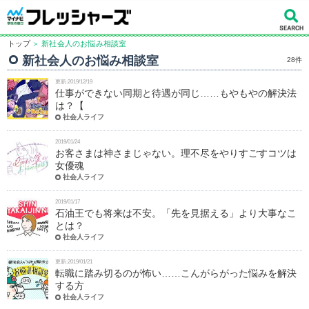
トップ
＞ 新社会人のお悩み相談室
新社会人のお悩み相談室
28件
更新:2019/12/19
仕事ができない同期と待遇が同じ……もやもやの解決法
は？【
社会人ライフ
2019/01/24
お客さまは神さまじゃない。理不尽をやりすごすコツは
女優魂
社会人ライフ
2019/01/17
石油王でも将来は不安。「先を見据える」より大事なこ
とは？
社会人ライフ
更新:2019/01/21
転職に踏み切るのが怖い……こんがらがった悩みを解決
する方
社会人ライフ