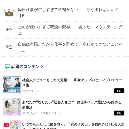
毎日仕事が忙しすぎて余裕がない……どうすればいい？
【B...
上司が嫌いすぎて我慢の限界……困った「マウンティング
4位
上...
自由は有限。だから仕事を辞めて、今しかできないことを
5位
し...
話題のコンテンツ
社会人デビューもこれで完璧！ 印象アップのセルフプロデュー
ス術
社会人ライフ
PR
あなたの“なりたい”社会人像は？ お仕事バッグ選びから始める
新生活
身だしなみ・ビジネスアイテム
PR
いつでもわたしは前を向く。「女の子の日」を前向きに♪社会人エ