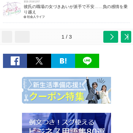
更新:2018/12/07
彼氏の職場の女づきあいが派手で不安……負の感情を乗
り越え
社会人ライフ
1 / 3