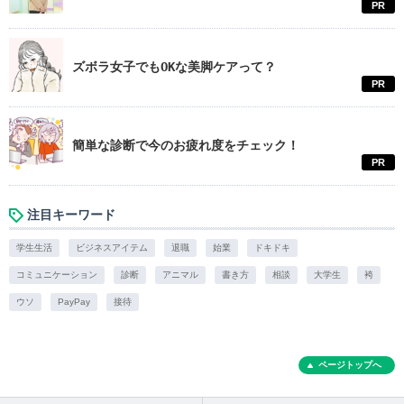
PR
ズボラ女子でもOKな美脚ケアって？
PR
簡単な診断で今のお疲れ度をチェック！
PR
注目キーワード
学生生活
ビジネスアイテム
退職
始業
ドキドキ
コミュニケーション
診断
アニマル
書き方
相談
大学生
袴
ウソ
PayPay
接待
ページトップへ