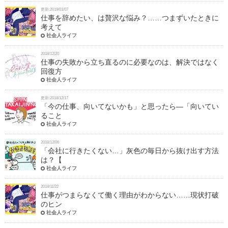
更新:2019/01/07
仕事を辞めたい、は贅沢な悩み？……つまずいたときに
考えて
社会人ライフ
2018/12/20
仕事の失敗から立ち直るのに必要なのは、解決ではなく
回復方
社会人ライフ
更新:2018/12/17
「今の仕事、向いてないかも」と思ったら―「向いてい
ること
社会人ライフ
2018/12/06
「会社に行きたくない…」灰色の毎日から抜け出す方法
は？【
社会人ライフ
2018/11/22
仕事がつまらなくて働く理由がわからない……現状打破
のヒン
社会人ライフ