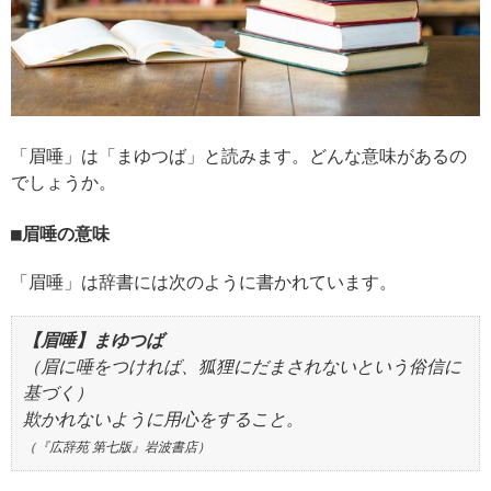
「眉唾」は「まゆつば」と読みます。どんな意味があるの
でしょうか。
眉唾の意味
「眉唾」は辞書には次のように書かれています。
【眉唾】まゆつば
（眉に唾をつければ、狐狸にだまされないという俗信に
基づく）
欺かれないように用心をすること。
（『広辞苑 第七版』岩波書店）