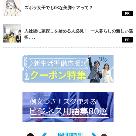
ズボラ女子でもOKな美脚ケアって？
PR
入社後に家探しを始める人必見！ 一人暮らしの新しい選
択...
PR