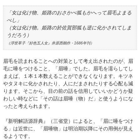
「女は化け物、姫路のおさかべ狐もかへって眉毛よまる
べし」
（女は化け物。姫路の於佐賀部狐も逆に化かされてしま
うだろう）
（浮世草子『好色五人女』井原西鶴作・1686年刊）
眉毛を読まれることへの対策として考え出されたのが、眉
毛に唾をつけること、「眉唾」でした。眉毛を濡らしてし
まえば、１本１本数えることができなくなります。キツネ
やタヌキに化かされたり、人にだまされたりする心配も減
ります。そこから、目の前の話を信用していいかどうか疑
わしい時などに「その話は眉唾（物）だ」と使うようにな
ったと考えられます。
『新明解語源辞典』（三省堂）によると、「眉に唾をつけ
る」は近世に、「眉唾物」は明治期以降にその用例が見え
るようです。