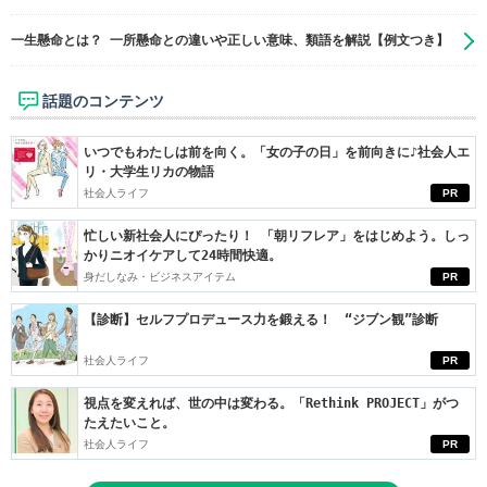
一生懸命とは？ 一所懸命との違いや正しい意味、類語を解説【例文つき】
話題のコンテンツ
いつでもわたしは前を向く。「女の子の日」を前向きに♪社会人エ
リ・大学生リカの物語
社会人ライフ
PR
忙しい新社会人にぴったり！ 「朝リフレア」をはじめよう。しっ
かりニオイケアして24時間快適。
身だしなみ・ビジネスアイテム
PR
【診断】セルフプロデュース力を鍛える！ “ジブン観”診断
社会人ライフ
PR
視点を変えれば、世の中は変わる。「Rethink PROJECT」がつ
たえたいこと。
社会人ライフ
PR