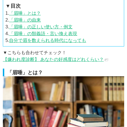
▼目次
1.
「眉唾」とは？
2.
「眉唾」の由来
3.
「眉唾」の正しい使い方・例文
4.
「眉唾」の類義語・言い換え表現
5.
自分で眉を数えられる時代になっても
▼こちらも合わせてチェック！
【嫌われ度診断】 あなたの好感度はどれくらい？
「眉唾」とは？