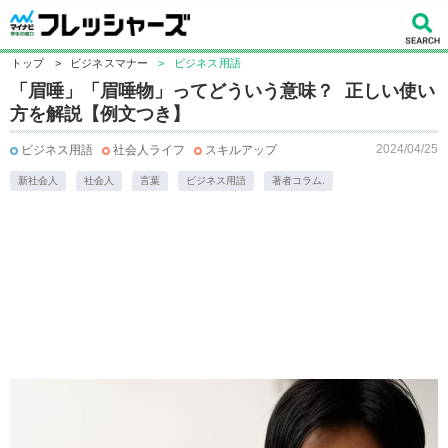
トップ
>
ビジネスマナー
>
ビジネス用語
「眉唾」「眉唾物」ってどういう意味？ 正しい使い
方を解説【例文つき】
2024/04/25
ビジネス用語
社会人ライフ
スキルアップ
新社会人
社会人
言葉
ビジネス用語
著者コラム.