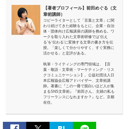
【著者プロフィール】前田めぐる（文
章術講師）
コピーライターとして「言葉と文章」に関
わり続けてきた経験をもとに、企業・自治
体・団体向け広報講座の講師を務める。ワ
ークを取り入れた文章術研修では‘伝え
る’を‘伝わる’に変換する文章の書き方を伝
授。「楽しくて分かりやすく、すぐ実務に
活かせる」と定評がある。
執筆・ライティングの専門領域は、【言
葉・敬語・文章術・マーケティング・リス
クコミュニケーション】。公益社団法人日
本広報協会広報アドバイザー、文章術講
師。著書に『この一冊で面白いほど人が集
まるSNS文章術』『前田さん、主婦の私も
フリーランスになれますか？』など。京都
在住。