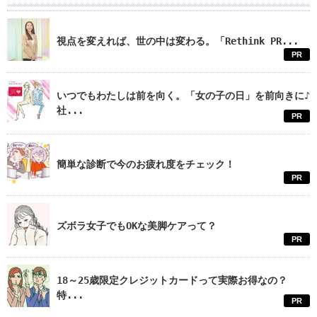
視点を変えれば、世の中は変わる。「Rethink PR...
PR
いつでもわたしは前を向く。「女の子の日」を前向きに♪
社...
PR
簡単な診断で今のお疲れ度をチェック！
PR
ズボラ女子でもOKな美脚ケアって？
PR
18～25歳限定クレジットカードって実際お得なの？
特...
PR