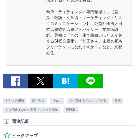
活かせる」と定評がある。
執筆・ライティングの専門領域は、【言
葉・敬語・文章術・マーケティング・リス
クコミュニケーション】。公益社団法人日
本広報協会広報アドバイザー、文章術講
師。著書に『この一冊で面白いほど人が集
まるSNS文章術』『前田さん、主婦の私も
フリーランスになれますか？』など。京都
在住。
ビジネス用語
新社会人
社会人
スグ使えるビジネス用語集
敬語
もう間違えない！定番ビジネス敬語集
専門家.
関連記事
ピックアップ