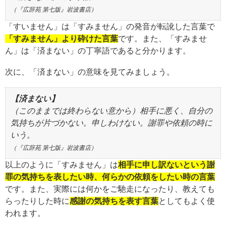
（『広辞苑 第七版』岩波書店）
「すいません」は「すみません」の発音が転訛した言葉で
「すみません」より砕けた言葉
です。また、「すみませ
ん」は「済まない」の丁寧語であると分かります。
次に、「済まない」の意味を見てみましょう。
【済まない】
（このままでは終わらない意から）相手に悪く、自分の
気持ちが片づかない。申しわけない。謝罪や依頼の時に
いう。
（『広辞苑 第七版』岩波書店）
以上のように「すみません」は
相手に申し訳ないという謝
罪の気持ちを表したい時、何らかの依頼をしたい時の言葉
です。また、実際には何かをご馳走になったり、教えても
らったりした時に
感謝の気持ちを表す言葉
としてもよく使
われます。