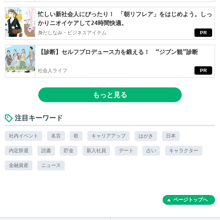
忙しい新社会人にぴったり！ 「朝リフレア」をはじめよう。しっ
かりニオイケアして24時間快適。
身だしなみ・ビジネスアイテム
PR
【診断】セルフプロデュース力を鍛える！ “ジブン観”診断
社会人ライフ
PR
もっと見る
注目キーワード
社内イベント
名言
歌
キャリアアップ
はがき
日本
内定辞退
読書
貯金
新入社員
デート
占い
キャラクター
金融資産
ニュース
ページトップへ