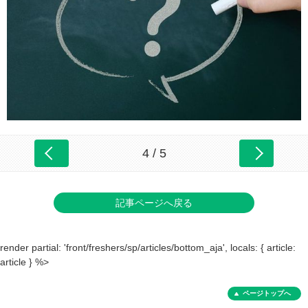
4 / 5
記事ページへ戻る
render partial: 'front/freshers/sp/articles/bottom_aja', locals: { article:
article } %>
ページトップへ