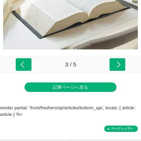
3 / 5
記事ページへ戻る
render partial: 'front/freshers/sp/articles/bottom_aja', locals: { article:
article } %>
ページトップへ