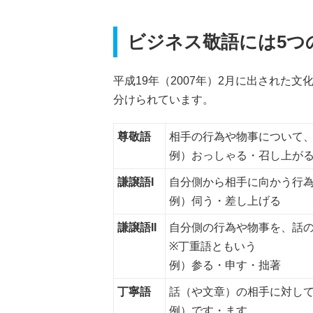
ビジネス敬語には5つ
平成19年（2007年）2月に出された
分けられています。
尊敬語
相手の行為や物事について
例）おっしゃる・召し上が
謙譲語I
自分側から相手に向かう行
例）伺う・差し上げる
謙譲語II
自分側の行為や物事を、話
※丁重語ともいう
例）参る・申す・拙著
丁寧語
話（や文章）の相手に対し
例）です・ます