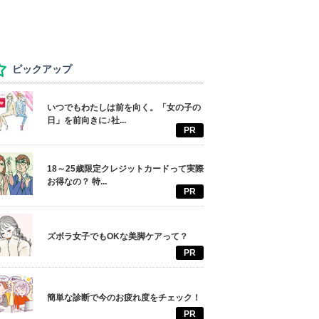
ピックアップ
いつでもわたしは前を向く。「女の子の
日」を前向きに♪社...
PR
18～25歳限定クレジットカードって実際
お得なの？ 特...
PR
ズボラ女子でもOKな美脚ケアって？
PR
簡単な診断で今のお疲れ度をチェック！
PR