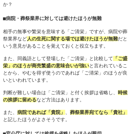
か？
病院・葬祭業界に対しては避けたほうが無難
相手の無事や繁栄を意味する「ご清栄」ですが、病院や葬
祭業界など
人の生死に関する場では避けたほうが無難
だと
いう意見があることを覚えておくと役立ちます。
また、同義語として登場した「ご清栄」と比較して
「ご盛
栄」のほうが商売繁盛の意味合いが強い
と言われているこ
とから、やむを得ず使うのであれば「ご清栄」のほうが良
いといわれています。
判断が難しい場合は「ご清栄」と付く挨拶は省略し、
時候
の挨拶に留める
など方法はあります。
また、
病院であれば「貴院」
、
葬祭業界宛てなら「貴社」
と記したほうがよさそうです。
官公庁に対しては挨拶を省略したほうが親切