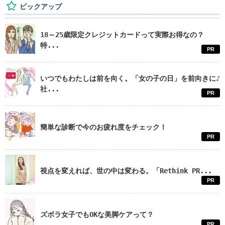
ピックアップ
18～25歳限定クレジットカードって実際お得なの？
特...
PR
いつでもわたしは前を向く。「女の子の日」を前向きに♪
社...
PR
簡単な診断で今のお疲れ度をチェック！
PR
視点を変えれば、世の中は変わる。「Rethink PR...
PR
ズボラ女子でもOKな美脚ケアって？
PR