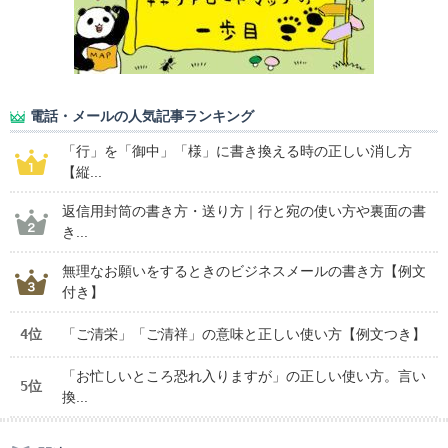
電話・メールの人気記事ランキング
「行」を「御中」「様」に書き換える時の正しい消し方
【縦...
返信用封筒の書き方・送り方｜行と宛の使い方や裏面の書
き...
無理なお願いをするときのビジネスメールの書き方【例文
付き】
4位
「ご清栄」「ご清祥」の意味と正しい使い方【例文つき】
「お忙しいところ恐れ入りますが」の正しい使い方。言い
5位
換...