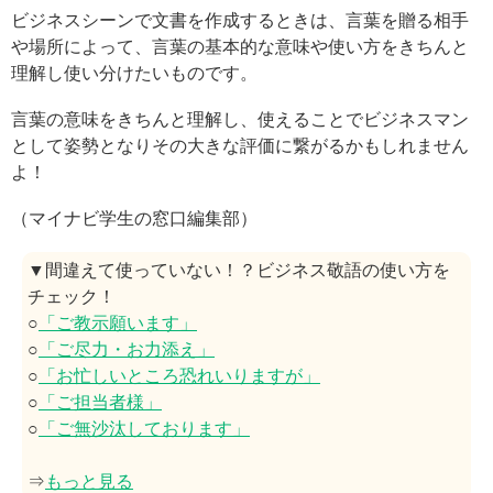
ビジネスシーンで文書を作成するときは、言葉を贈る相手
や場所によって、言葉の基本的な意味や使い方をきちんと
理解し使い分けたいものです。
言葉の意味をきちんと理解し、使えることでビジネスマン
として姿勢となりその大きな評価に繋がるかもしれません
よ！
（マイナビ学生の窓口編集部）
▼間違えて使っていない！？ビジネス敬語の使い方を
チェック！
○
「ご教示願います」
○
「ご尽力・お力添え」
○
「お忙しいところ恐れいりますが」
○
「ご担当者様」
○
「ご無沙汰しております」
⇒
もっと見る