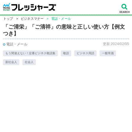
トップ
>
ビジネスマナー
>
電話・メール
「ご清栄」「ご清祥」の意味と正しい使い方【例文
つき】
更新:2024/02/05
電話・メール
もう間違えない！定番ビジネス敬語集
敬語
ビジネス用語
一般常識
新社会人
社会人