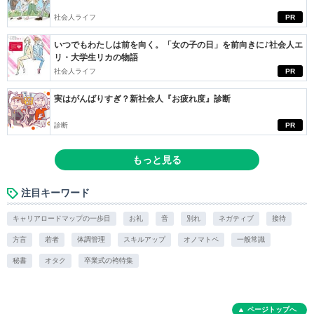
社会人ライフ
PR
いつでもわたしは前を向く。「女の子の日」を前向きに♪社会人エ
リ・大学生リカの物語
社会人ライフ
PR
実はがんばりすぎ？新社会人『お疲れ度』診断
診断
PR
もっと見る
注目キーワード
キャリアロードマップの一歩目
お礼
音
別れ
ネガティブ
接待
方言
若者
体調管理
スキルアップ
オノマトペ
一般常識
秘書
オタク
卒業式の袴特集
ページトップへ