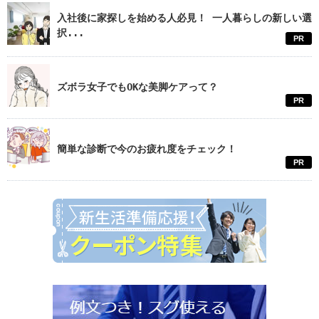
入社後に家探しを始める人必見！ 一人暮らしの新しい選
択...
PR
ズボラ女子でもOKな美脚ケアって？
PR
簡単な診断で今のお疲れ度をチェック！
PR