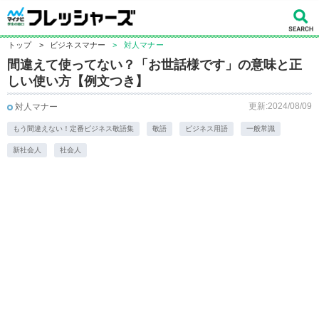
トップ
>
ビジネスマナー
>
対人マナー
間違えて使ってない？「お世話様です」の意味と正
しい使い方【例文つき】
更新:2024/08/09
対人マナー
もう間違えない！定番ビジネス敬語集
敬語
ビジネス用語
一般常識
新社会人
社会人