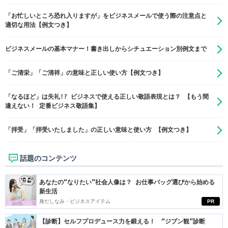
「お忙しいところ恐れ入りますが」をビジネスメールで使う際の注意点と
適切な用法【例文つき】
ビジネスメールの基本マナー！書き出しからシチュエーション別例文まで
「ご清栄」「ご清祥」の意味と正しい使い方【例文つき】
「なるほど」は失礼!? ビジネスで使える正しい敬語表現とは？ 【もう間
違えない！ 定番ビジネス敬語集】
「拝受」「拝受いたしました」の正しい意味と使い方 【例文つき】
話題のコンテンツ
あなたの“なりたい”社会人像は？ お仕事バッグ選びから始める
新生活
身だしなみ・ビジネスアイテム
PR
【診断】セルフプロデュース力を鍛える！ “ジブン観”診断