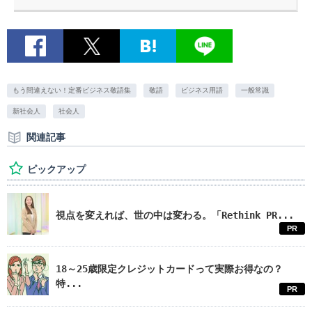
もう間違えない！定番ビジネス敬語集
敬語
ビジネス用語
一般常識
新社会人
社会人
関連記事
ピックアップ
視点を変えれば、世の中は変わる。「Rethink PR...
PR
18～25歳限定クレジットカードって実際お得なの？
特...
PR