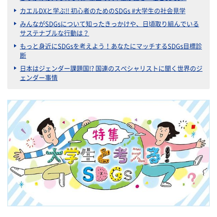
カエルDXと学ぶ!! 初心者のためのSDGs #大学生の社会見学
みんながSDGsについて知ったきっかけや、日頃取り組んでいる
サステナブルな行動は？
もっと身近にSDGsを考えよう！あなたにマッチするSDGs目標診
断
日本はジェンダー課題国!? 国連のスペシャリストに聞く世界のジ
ェンダー事情