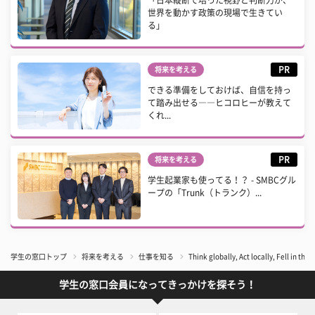
世界を動かす政策の現場で生きてい
る」
PR
将来を考える
できる準備をしておけば、自信を持っ
て踏み出せる――ヒコロヒーが教えて
くれ...
PR
将来を考える
学生起業家も使ってる！？ - SMBCグル
ープの「Trunk（トランク）...
学生の窓口トップ
将来を考える
仕事を知る
Think globally, Act locally, Fell i
学生の窓口会員になってきっかけを探そう！