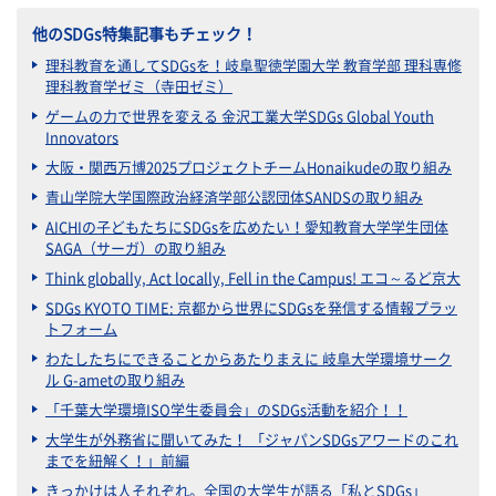
他のSDGs特集記事もチェック！
理科教育を通してSDGsを！岐阜聖徳学園大学 教育学部 理科専修
理科教育学ゼミ（寺田ゼミ）
ゲームの力で世界を変える 金沢工業大学SDGs Global Youth
Innovators
大阪・関西万博2025プロジェクトチームHonaikudeの取り組み
青山学院大学国際政治経済学部公認団体SANDSの取り組み
AICHIの子どもたちにSDGsを広めたい！愛知教育大学学生団体
SAGA（サーガ）の取り組み
Think globally, Act locally, Fell in the Campus! エコ～るど京大
SDGs KYOTO TIME: 京都から世界にSDGsを発信する情報プラッ
トフォーム
わたしたちにできることからあたりまえに 岐阜大学環境サーク
ル G-ametの取り組み
「千葉大学環境ISO学生委員会」のSDGs活動を紹介！！
大学生が外務省に聞いてみた！ 「ジャパンSDGsアワードのこれ
までを紐解く！」前編
きっかけは人それぞれ。全国の大学生が語る「私とSDGs」