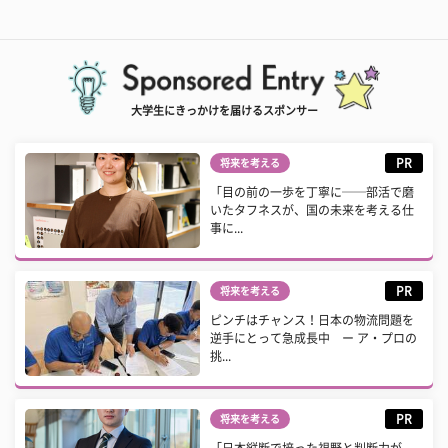
大学生にきっかけを届けるスポンサー
PR
将来を考える
「目の前の一歩を丁寧に──部活で磨
いたタフネスが、国の未来を考える仕
事に...
PR
将来を考える
ピンチはチャンス！日本の物流問題を
逆手にとって急成長中 ー ア・プロの
挑...
PR
将来を考える
「日本縦断で培った視野と判断力が、