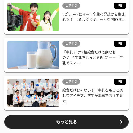
PR
大学生活
#ぎゅ〜〜にゅー！学生の発想から生ま
れた！ Jミルク×キョーソウPROJE...
PR
大学生活
「牛乳」は学校給食だけで飲むも
の？ “牛乳をもっと身近に”――「牛
乳でスマ...
PR
大学生活
給食だけじゃない！ 牛乳をもっと楽
しむアイデア、学生が本気で考えてみ
た
もっと見る