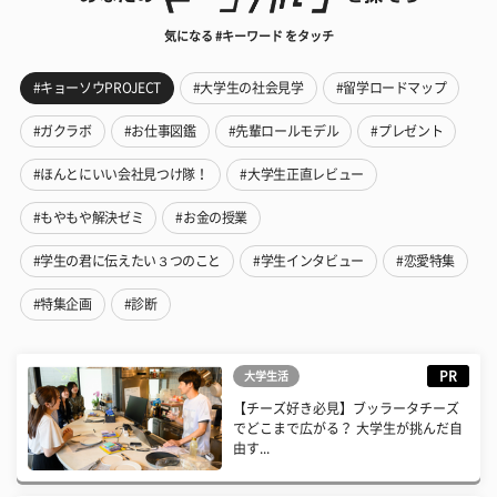
気になる #キーワード をタッチ
#キョーソウPROJECT
#大学生の社会見学
#留学ロードマップ
#ガクラボ
#お仕事図鑑
#先輩ロールモデル
#プレゼント
#ほんとにいい会社見つけ隊！
#大学生正直レビュー
#もやもや解決ゼミ
#お金の授業
#学生の君に伝えたい３つのこと
#学生インタビュー
#恋愛特集
#特集企画
#診断
PR
大学生活
【チーズ好き必見】ブッラータチーズ
でどこまで広がる？ 大学生が挑んだ自
由す...