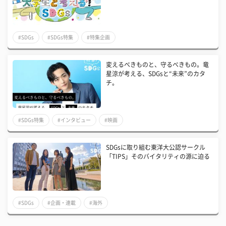
#SDGs
#SDGs特集
#特集企画
変えるべきものと、守るべきもの。竜
星涼が考える、SDGsと“未来”のカタ
チ。
#SDGs特集
#インタビュー
#映画
SDGsに取り組む東洋大公認サークル
「TIPS」そのバイタリティの源に迫る
#SDGs
#企画・連載
#海外