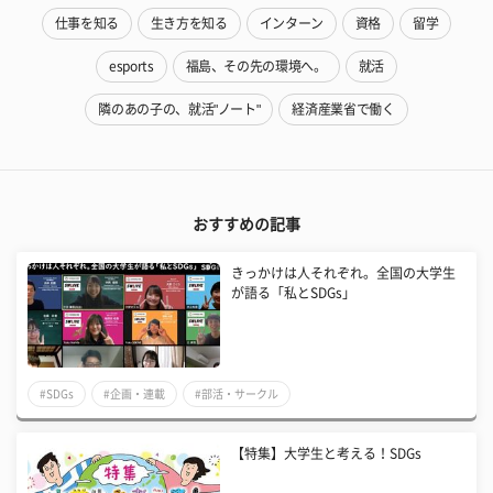
仕事を知る
生き方を知る
インターン
資格
留学
esports
福島、その先の環境へ。
就活
隣のあの子の、就活"ノート"
経済産業省で働く
おすすめの記事
きっかけは人それぞれ。全国の大学生
が語る「私とSDGs」
#SDGs
#企画・連載
#部活・サークル
【特集】大学生と考える！SDGs