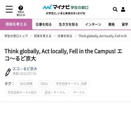
学生の
窓口とは
将来を考える
仕事を知る
生き方を知る
インターン
資格
留学
学生の窓口トップ
将来を考える
仕事を知る
Think globally, Act locally, Fell i
Think globally, Act locally, Fell in the Campus! エ
コ～るど京大
エコ～るど京大
更新:2021/07/16
タグ：
SDGs特集
SDGs
学生団体サークル_京都
学生団体サークル紹介
部活・サークル
サークル