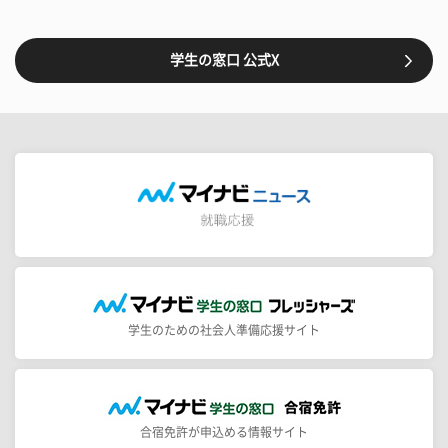
学生の窓口 公式X
学生のための社会人準備応援サイト
合宿免許が申込める情報サイト