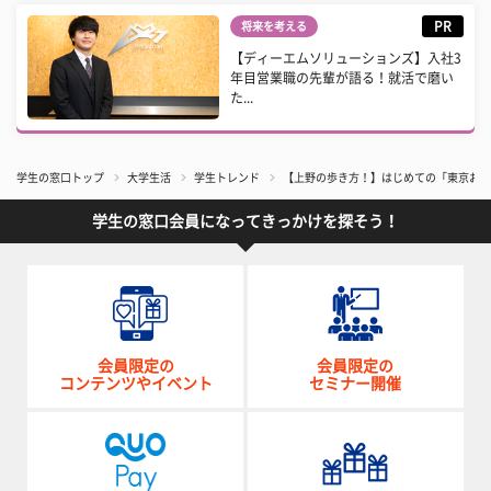
PR
将来を考える
【ディーエムソリューションズ】入社3
年目営業職の先輩が語る！就活で磨い
た...
学生の窓口トップ
大学生活
学生トレンド
【上野の歩き方！】はじめての「東京おど
学生の窓口会員になってきっかけを探そう！
会員限定の
会員限定の
コンテンツやイベント
セミナー開催