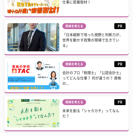
仕事に密着取材！
PR
将来を考える
「日本縦断で培った視野と判断力が、
世界を動かす政策の現場で生きてい
る」
PR
将来を考える
会計のプロ「税理士」「公認会計士」
ってどんな仕事？ 何が違うの？ 資格
の...
PR
将来を考える
未来を創る「シャカカチ」ってなん
だ？