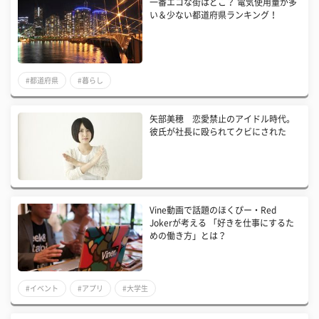
一番エコな街はどこ？ 電気使用量が多
い＆少ない都道府県ランキング！
#都道府県
#暮らし
矢部美穂 恋愛禁止のアイドル時代。
彼氏が社長に殴られてクビにされた
Vine動画で話題のほくぴー・Red
Jokerが考える 「好きを仕事にするた
めの働き方」とは？
#イベント
#アプリ
#大学生