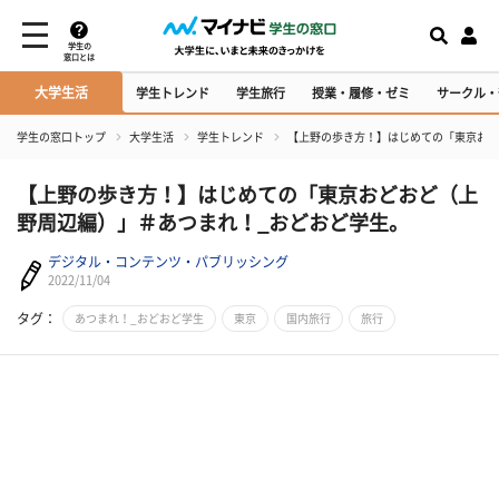
学生の
窓口とは
大学生活
学生トレンド
学生旅行
授業・履修・ゼミ
サークル・
学生の窓口トップ
大学生活
学生トレンド
【上野の歩き方！】はじめての「東京おど
【上野の歩き方！】はじめての「東京おどおど（上
野周辺編）」＃あつまれ！_おどおど学生。
デジタル・コンテンツ・パブリッシング
2022/11/04
タグ：
あつまれ！_おどおど学生
東京
国内旅行
旅行