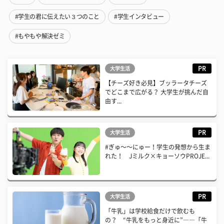
#学生の君に伝えたい３つのこと
#学生インタビュー
#もやもや解決ゼミ
PR
大学生活
【チーズ好き必見】ブッラータチーズ
でどこまで広がる？ 大学生が挑んだ自
由す...
PR
大学生活
#ぎゅ〜〜にゅー！学生の発想から生ま
れた！ Jミルク×キョーソウPROJE...
PR
大学生活
「牛乳」は学校給食だけで飲むも
の？ “牛乳をもっと身近に”――「牛