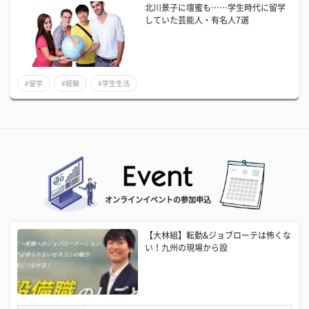
北川景子に壇蜜も……学生時代に留学
していた芸能人・有名人7選
#留学
#経験
#学生生活
オンラインイベントの参加申込
【大林組】転勤&ジョブローテは怖くな
い！九州の現場から設