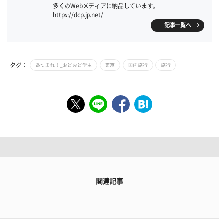
多くのWebメディアに納品しています。
https://dcp.jp.net/
記事一覧へ
タグ：
あつまれ！_おどおど学生
東京
国内旅行
旅行
関連記事