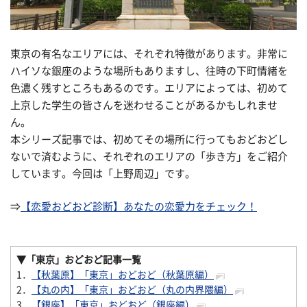
東京の有名なエリアには、それぞれ特徴があります。非常に
ハイソな銀座のような場所もありますし、往時の下町情緒を
色濃く残すところもあるのです。エリアによっては、初めて
上京した学生の皆さんを迷わせることがあるかもしれませ
ん。
本シリーズ記事では、初めてその場所に行ってもおどおどし
ないで済むように、それぞれのエリアの「歩き方」をご紹介
しています。今回は「上野周辺」です。
⇒
【恋愛おどおど診断】あなたの恋愛力をチェック！
▼「東京」おどおど
記事一覧
1．
【秋葉原】「東京」おどおど（秋葉原編）
2．
【丸の内】「東京」おどおど（丸の内界隈編）
3．
【銀座】「東京」おどおど（銀座編）