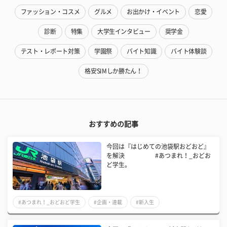
ファッション・コスメ
グルメ
お出かけ・イベント
恋愛
診断
特集
大学生インタビュー
奨学金
テスト・レポート対策
学園祭
バイト知識
バイト体験談
格安SIMしか勝たん！
おすすめの記事
今回は『はじめての池袋駅おどおど』
を解決 #あつまれ！_おどお
ど学生。
#あつまれ！_おどおど学生
#企画・連載
#新入生