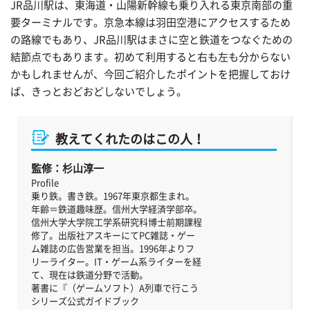
JR品川駅は、東海道・山陽新幹線も乗り入れる東京南部の重
要ターミナルです。京急本線は羽田空港にアクセスするため
の路線でもあり、JR品川駅はまさに空と鉄道をつなぐための
結節点でもあります。初めて利用すると右も左も分からない
かもしれませんが、今回ご紹介したポイントを把握しておけ
ば、きっとおどおどしないでしょう。
教えてくれたのはこの人！
監修：杉山淳一
Profile
乗り鉄。書き鉄。1967年東京都生まれ。
年齢＝鉄道趣味歴。信州大学経済学部卒。
信州大学大学院工学系研究科博士前期課程
修了。出版社アスキーにてPC雑誌・ゲー
ム雑誌の広告営業を担当。1996年よりフ
リーライター。IT・ゲーム系ライターを経
て、現在は鉄道分野で活動。
著書に『（ゲームソフト）A列車で行こう
シリーズ公式ガイドブック