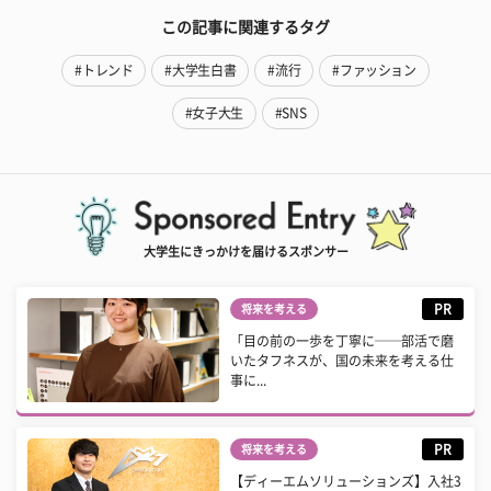
この記事に関連するタグ
#トレンド
#大学生白書
#流行
#ファッション
#女子大生
#SNS
大学生にきっかけを届けるスポンサー
PR
将来を考える
「目の前の一歩を丁寧に──部活で磨
いたタフネスが、国の未来を考える仕
事に...
PR
将来を考える
【ディーエムソリューションズ】入社3