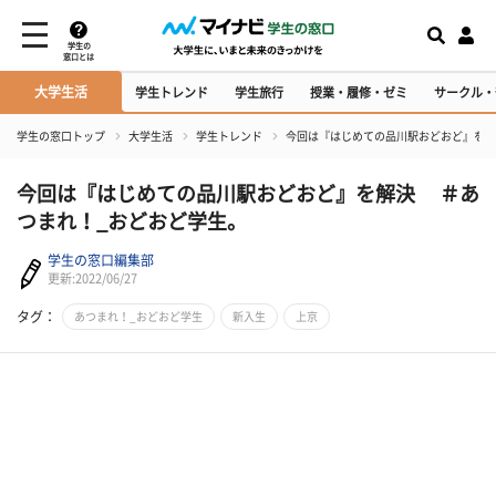
学生の
窓口とは
大学生活
学生トレンド
学生旅行
授業・履修・ゼミ
サークル・
学生の窓口トップ
大学生活
学生トレンド
今回は『はじめての品川駅おどおど』を解
今回は『はじめての品川駅おどおど』を解決 ＃あ
つまれ！_おどおど学生。
学生の窓口編集部
更新:2022/06/27
タグ：
あつまれ！_おどおど学生
新入生
上京