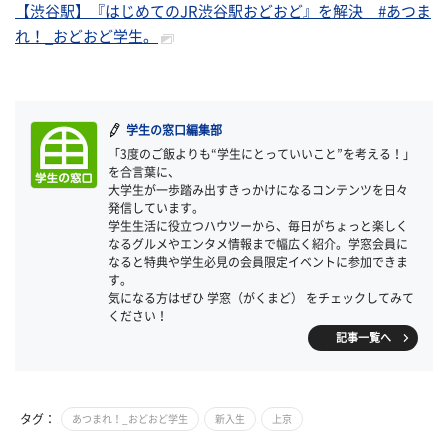
【渋谷駅】『はじめてのJR渋谷駅おどおど』を解決 #あつま
れ！_おどおど学生。
学生の窓口編集部
「3度のご飯よりも“学生にとっていいこと”を考える！」
を合言葉に、
大学生が一歩踏み出すきっかけになるコンテンツを日々
発信しています。
学生生活に役立つハウツーから、毎日がちょっと楽しく
なるグルメやエンタメ情報まで幅広く紹介。学窓会員に
なると特典や学生必見の会員限定イベントに参加できま
す。
気になる方はぜひ 学窓（がくまど） をチェックしてみて
ください！
記事一覧へ
タグ：
あつまれ！_おどおど学生
新入生
上京