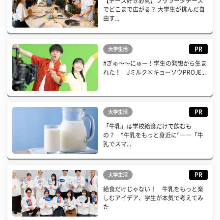
【チーズ好き必見】ブッラータチーズ
でどこまで広がる？ 大学生が挑んだ自
由す...
PR
大学生活
#ぎゅ〜〜にゅー！学生の発想から生ま
れた！ Jミルク×キョーソウPROJE...
PR
大学生活
「牛乳」は学校給食だけで飲むも
の？ “牛乳をもっと身近に”――「牛
乳でスマ...
PR
大学生活
給食だけじゃない！ 牛乳をもっと楽
しむアイデア、学生が本気で考えてみ
た