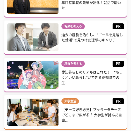
年目営業職の先輩が語る！就活で磨い
た...
PR
将来を考える
過去の経験を活かし、“ゴールを見越し
た就活”で見つけた理想のキャリア
PR
将来を考える
愛知暮らしのリアルはこれだ！ “ちょ
うどいい暮らし”ができる愛知県での
生...
PR
大学生活
【チーズ好き必見】ブッラータチーズ
でどこまで広がる？ 大学生が挑んだ自
由...