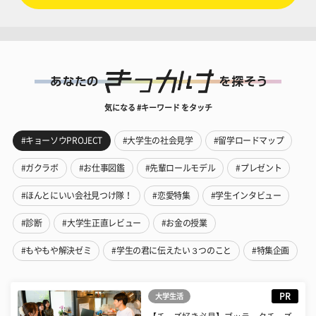
気になる #キーワード をタッチ
#キョーソウPROJECT
#大学生の社会見学
#留学ロードマップ
#ガクラボ
#お仕事図鑑
#先輩ロールモデル
#プレゼント
#ほんとにいい会社見つけ隊！
#恋愛特集
#学生インタビュー
#診断
#大学生正直レビュー
#お金の授業
#もやもや解決ゼミ
#学生の君に伝えたい３つのこと
#特集企画
PR
大学生活