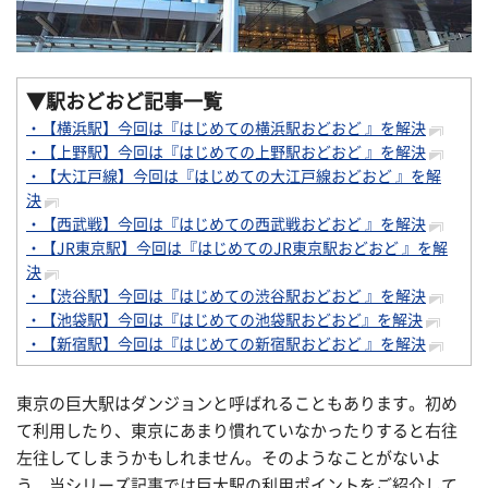
▼
駅おどおど記事一覧
・【横浜駅】今回は『はじめての横浜駅おどおど 』を解決
・【上野駅】今回は『はじめての上野駅おどおど 』を解決
・【大江戸線】今回は『はじめての大江戸線おどおど 』を解
決
・【西武戦】今回は『はじめての西武戦おどおど 』を解決
・【JR東京駅】今回は『はじめてのJR東京駅おどおど 』を解
決
・【渋谷駅】今回は『はじめての渋谷駅おどおど 』を解決
・【池袋駅】今回は『はじめての池袋駅おどおど』を解決
・【新宿駅】今回は『はじめての新宿駅おどおど 』を解決
東京の巨大駅はダンジョンと呼ばれることもあります。初め
て利用したり、東京にあまり慣れていなかったりすると右往
左往してしまうかもしれません。そのようなことがないよ
う、当シリーズ記事では巨大駅の利用ポイントをご紹介して