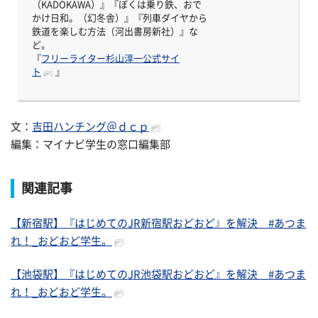
（KADOKAWA）』『ぼくは乗り鉄、おで
かけ日和。（幻冬舎）』『列車ダイヤから
鉄道を楽しむ方法（河出書房新社）』な
ど。
『
フリーライター杉山淳一公式サイ
ト
』
文：
吉田ハンチング＠ｄｃｐ
編集：マイナビ学生の窓口編集部
関連記事
【新宿駅】『はじめてのJR新宿駅おどおど』を解決 #あつま
れ！_おどおど学生。
【池袋駅】『はじめてのJR池袋駅おどおど』を解決 #あつま
れ！_おどおど学生。