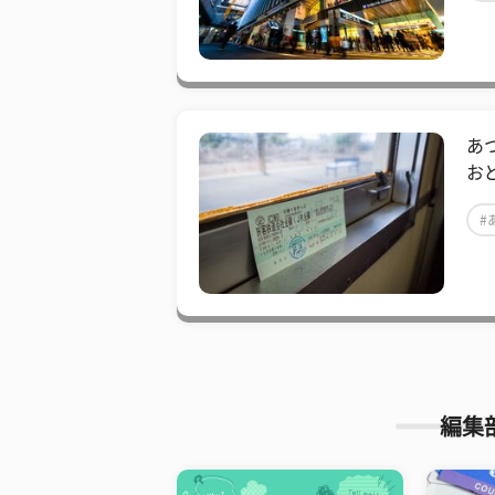
あ
お
#
編集