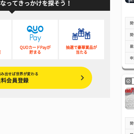
なってきっかけを探そう！
開
開
募
QUOカードPayが
抽選で豪華賞品が
催
貯まる
当たる
申
踏み出せば世界が変わる
無料会員登録
開