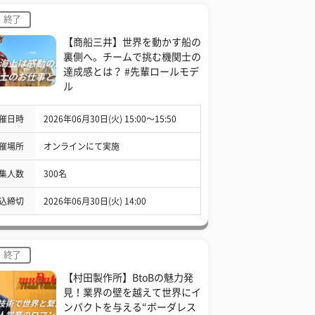
終了
【商船三井】世界を動かす船の
裏側へ。チームで挑む機関士の
達成感とは？ #先輩ロールモデ
ル
催日時
2026年06月30日(火) 15:00〜15:50
催場所
オンラインにて実施
集人数
300名
込締切
2026年06月30日(火) 14:00
終了
【村田製作所】BtoBの魅力発
見！業界の壁を越えて世界にイ
ンパクトを与える“ボーダレス