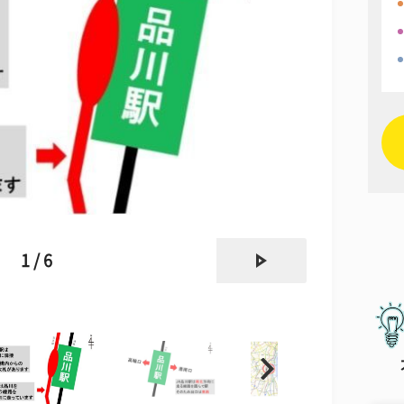
next
1 / 6