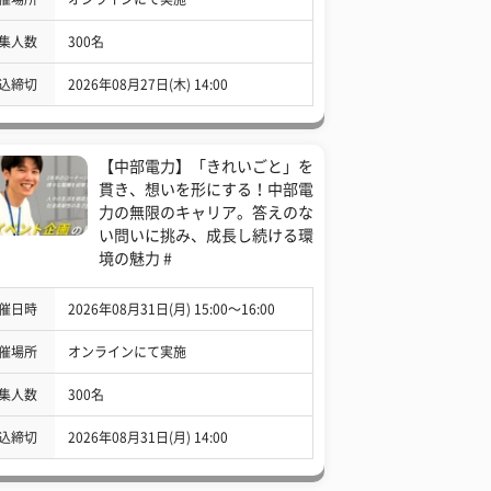
集人数
300名
込締切
2026年08月27日(木) 14:00
【中部電力】「きれいごと」を
貫き、想いを形にする！中部電
力の無限のキャリア。答えのな
い問いに挑み、成長し続ける環
境の魅力 #
催日時
2026年08月31日(月) 15:00〜16:00
催場所
オンラインにて実施
集人数
300名
込締切
2026年08月31日(月) 14:00