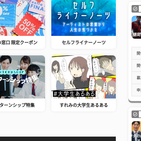
の窓口 限定クーポン
セルフライナーノーツ
開
開
募
申
ターンシップ特集
すれみの大学生あるある