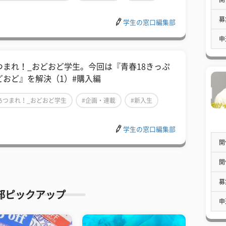
募
学生の窓口編集部
申
つまれ！_おどおど学生。今回は『青春18きっぷ
どおど』を解決（1）#購入編
あつまれ！_おどおど学生
#企画・連載
#新入生
学生の窓口編集部
開
開
募
部ピックアップ
申