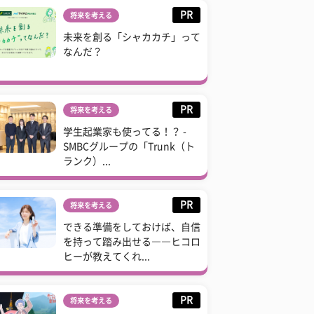
PR
将来を考える
未来を創る「シャカカチ」って
なんだ？
PR
将来を考える
学生起業家も使ってる！？ -
SMBCグループの「Trunk（ト
ランク）...
PR
将来を考える
できる準備をしておけば、自信
を持って踏み出せる――ヒコロ
ヒーが教えてくれ...
PR
将来を考える