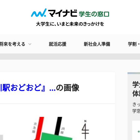
将来を考える
就活応援
新社会人準備
学割
学
おどおど』...
の画像
体
き
学