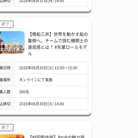
込締切
2026年08月31日(月) 14:00
終了
【商船三井】世界を動かす船の
裏側へ。チームで挑む機関士の
達成感とは？ #先輩ロールモデ
ル
催日時
2026年06月30日(火) 15:00〜15:50
催場所
オンラインにて実施
集人数
300名
込締切
2026年06月30日(火) 14:00
終了
【村田製作所】BtoBの魅力発