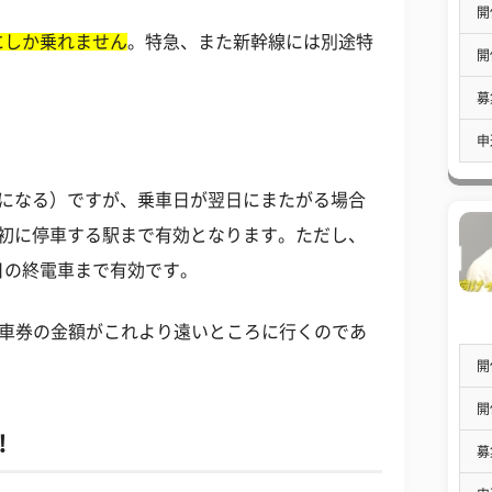
開
にしか乗れません
。特急、また新幹線には別途特
開
。
募
。
申
トになる）ですが、乗車日が翌日にまたがる場合
最初に停車する駅まで有効となります。ただし、
日の終電車まで有効です。
、乗車券の金額がこれより遠いところに行くのであ
開
開
！
募