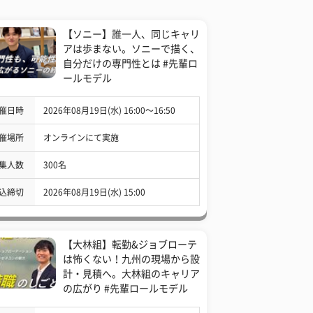
【ソニー】誰一人、同じキャリ
アは歩まない。ソニーで描く、
自分だけの専門性とは #先輩ロ
ールモデル
催日時
2026年08月19日(水) 16:00〜16:50
催場所
オンラインにて実施
集人数
300名
込締切
2026年08月19日(水) 15:00
【大林組】転勤&ジョブローテ
は怖くない！九州の現場から設
計・見積へ。大林組のキャリア
の広がり #先輩ロールモデル