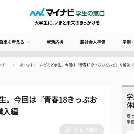
将来を考える
就活応援
新社会人準備
学割
ンド
あつまれ！_おどおど学生。今回は『青春18きっぷおどおど』を解決（
学
生。今回は『青春18きっぷお
体
購入編
き
学
あとで読む