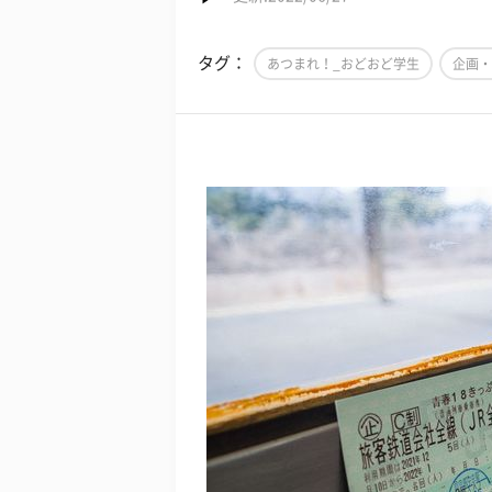
タグ：
あつまれ！_おどおど学生
企画・