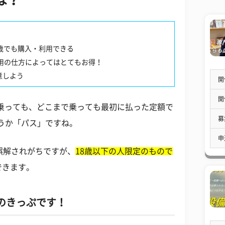
は？
何歳でも購入・利用できる
利用の仕方によってはとてもお得！
意しよう
開
開
に乗っても、どこまで乗っても最初に払った定額で
募
うか「パス」ですね。
申
誤解されがちですが、
18歳以下の人限定のもので
できます。
のきっぷです！