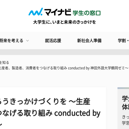
将来を考える
就活応援
新社会人準備
学割
を知る
者、製造者、消費者をつなげる取り組み conducted by 神田外語大学鶴岡ゼミ〜
学
うきっかけづくりを 〜生産
体
る取り組み conducted by
き
〜
学