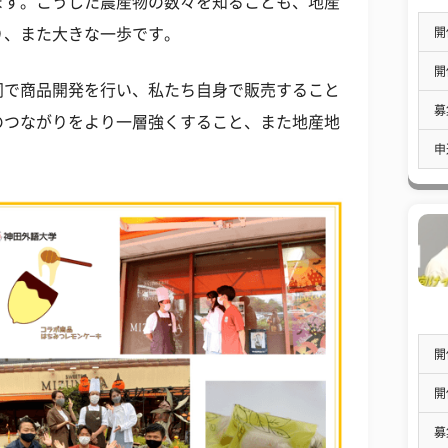
ます。こうした農産物の数々を知ることも、地産
開
り、また大きな一歩です。
開
同で商品開発を行い、私たち自身で販売すること
募
のつながりをより一層強くすること、また地産地
申
。
開
開
募