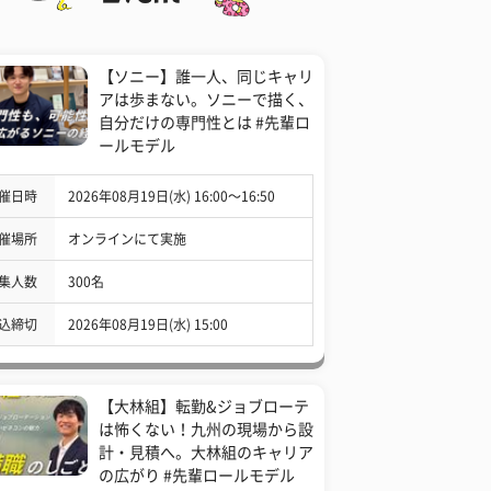
【ソニー】誰一人、同じキャリ
アは歩まない。ソニーで描く、
自分だけの専門性とは #先輩ロ
ールモデル
催日時
2026年08月19日(水) 16:00〜16:50
催場所
オンラインにて実施
集人数
300名
込締切
2026年08月19日(水) 15:00
【大林組】転勤&ジョブローテ
は怖くない！九州の現場から設
計・見積へ。大林組のキャリア
の広がり #先輩ロールモデル