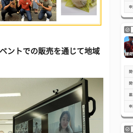
申
域イベントでの販売を通じて地域
開
開
募
申