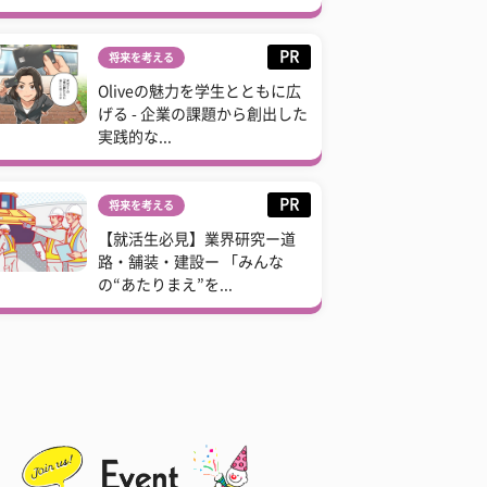
PR
将来を考える
Oliveの魅力を学生とともに広
げる - 企業の課題から創出した
実践的な...
PR
将来を考える
【就活生必見】業界研究ー道
路・舗装・建設ー 「みんな
の“あたりまえ”を...