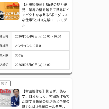
【村田製作所】BtoBの魅力発
見！業界の壁を越えて世界にイ
ンパクトを与える“ボーダレス
な仕事”とは #先輩ロールモデ
ル
催日時
2026年06月09日(火) 15:00〜16:00
催場所
オンラインにて実施
集人数
300名
込締切
2026年06月09日(火) 14:00
終了
【村田製作所】飾らず、偽ら
ず、自分らしく。村田製作所で
活躍する先輩の就活術と企業の
魅力とは #先輩ロールモデル