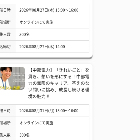
催日時
2026年08月27日(木) 15:00〜16:00
催場所
オンラインにて実施
集人数
300名
込締切
2026年08月27日(木) 14:00
【中部電力】「きれいごと」を
貫き、想いを形にする！中部電
力の無限のキャリア。答えのな
い問いに挑み、成長し続ける環
境の魅力 #
催日時
2026年08月31日(月) 15:00〜16:00
催場所
オンラインにて実施
集人数
300名