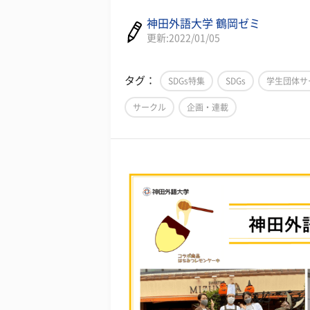
神田外語大学 鶴岡ゼミ
更新:2022/01/05
タグ：
SDGs特集
SDGs
学生団体サ
サークル
企画・連載