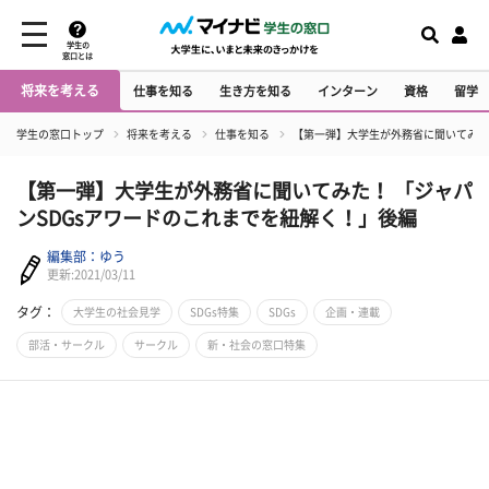
学生の
窓口とは
将来を考える
仕事を知る
生き方を知る
インターン
資格
留学
学生の窓口トップ
将来を考える
仕事を知る
【第一弾】大学生が外務省に聞いてみた
【第一弾】大学生が外務省に聞いてみた！ 「ジャパ
ンSDGsアワードのこれまでを紐解く！」後編
編集部：ゆう
更新:2021/03/11
タグ：
大学生の社会見学
SDGs特集
SDGs
企画・連載
部活・サークル
サークル
新・社会の窓口特集