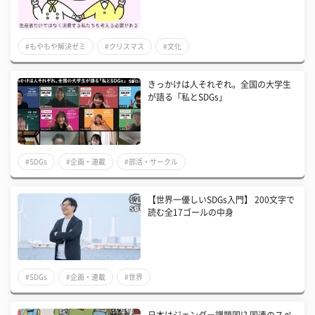
#もやもや解決ゼミ
#クリスマス
#文化
きっかけは人それぞれ。全国の大学生
が語る「私とSDGs」
#SDGs
#企画・連載
#部活・サークル
【世界一優しいSDGs入門】 200文字で
読む全17ゴールの中身
#SDGs
#企画・連載
#世界
日本はジェンダー課題国!? 国連のスペ