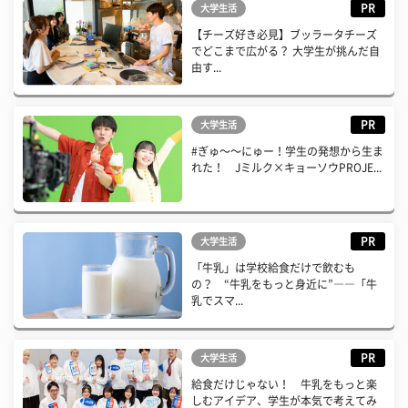
PR
大学生活
【チーズ好き必見】ブッラータチーズ
でどこまで広がる？ 大学生が挑んだ自
由す...
PR
大学生活
#ぎゅ〜〜にゅー！学生の発想から生ま
れた！ Jミルク×キョーソウPROJE...
PR
大学生活
「牛乳」は学校給食だけで飲むも
の？ “牛乳をもっと身近に”――「牛
乳でスマ...
PR
大学生活
給食だけじゃない！ 牛乳をもっと楽
しむアイデア、学生が本気で考えてみ