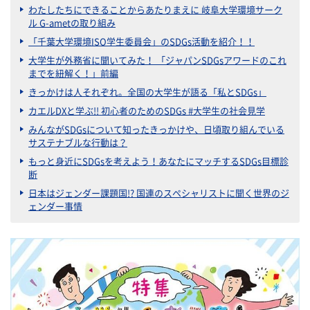
わたしたちにできることからあたりまえに 岐阜大学環境サーク
ル G-ametの取り組み
「千葉大学環境ISO学生委員会」のSDGs活動を紹介！！
大学生が外務省に聞いてみた！ 「ジャパンSDGsアワードのこれ
までを紐解く！」前編
きっかけは人それぞれ。全国の大学生が語る「私とSDGs」
カエルDXと学ぶ!! 初心者のためのSDGs #大学生の社会見学
みんながSDGsについて知ったきっかけや、日頃取り組んでいる
サステナブルな行動は？
もっと身近にSDGsを考えよう！あなたにマッチするSDGs目標診
断
日本はジェンダー課題国!? 国連のスペシャリストに聞く世界のジ
ェンダー事情