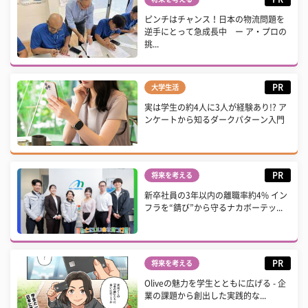
ピンチはチャンス！日本の物流問題を
逆手にとって急成長中 ー ア・プロの
挑...
PR
大学生活
実は学生の約4人に3人が経験あり!? ア
ンケートから知るダークパターン入門
PR
将来を考える
新卒社員の3年以内の離職率約4% イン
フラを“錆び”から守るナカボーテッ...
PR
将来を考える
Oliveの魅力を学生とともに広げる - 企
業の課題から創出した実践的な...