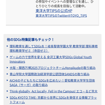
の参加やイベントへの登壇などを通し、ひ
とりひとりの成長を目指して活動中。
東洋大学TIPSの公式HP
東洋大学TIPSのTwitter@TOYO_TIPS
他のSDGs特集記事もチェック！
理科教育を通してSDGsを！岐阜聖徳学園大学 教育学部 理科専修
理科教育学ゼミ（寺田ゼミ）
ゲームの力で世界を変える 金沢工業大学SDGs Global Youth
Innovators
大阪・関西万博2025プロジェクトチームHonaikudeの取り組み
青山学院大学国際政治経済学部公認団体SANDSの取り組み
AICHIの子どもたちにSDGsを広めたい！愛知教育大学学生団体
SAGA（サーガ）の取り組み
Think globally, Act locally, Fell in the Campus! エコ～るど京大
SDGs KYOTO TIME: 京都から世界にSDGsを発信する情報プラッ
トフォーム