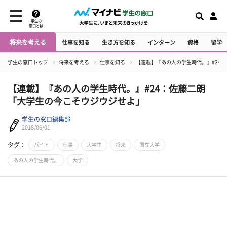
学生の
窓口とは
将来を考える
仕事を知る
生き方を知る
インターン
資格
留学
学生の窓口トップ
将来を考える
仕事を知る
【連載】『あの人の学生時代。』#24
【連載】『あの人の学生時代。』#24：佐藤二朗
「大学生の今こそウジウジせよ」
学生の窓口編集部
2018/06/01
タグ：
バイト
仕事
大学生
将来
国立大学
あの人の学生時代。
大学