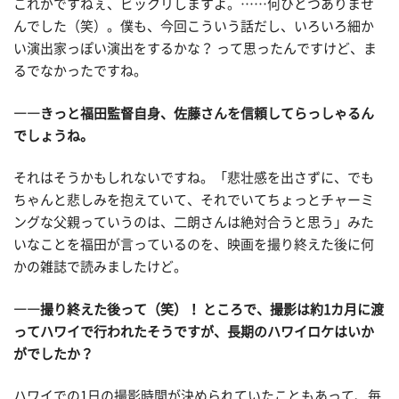
これがですねぇ、ビックリしますよ。……何ひとつありませ
んでした（笑）。僕も、今回こういう話だし、いろいろ細か
い演出家っぽい演出をするかな？ って思ったんですけど、ま
るでなかったですね。
――きっと福田監督自身、佐藤さんを信頼してらっしゃるん
でしょうね。
それはそうかもしれないですね。「悲壮感を出さずに、でも
ちゃんと悲しみを抱えていて、それでいてちょっとチャーミ
ングな父親っていうのは、二朗さんは絶対合うと思う」みた
いなことを福田が言っているのを、映画を撮り終えた後に何
かの雑誌で読みましたけど。
――撮り終えた後って（笑）！ ところで、撮影は約1カ月に渡
ってハワイで行われたそうですが、長期のハワイロケはいか
がでしたか？
ハワイでの1日の撮影時間が決められていたこともあって、毎