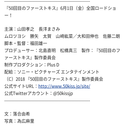
------------------------------------------------------------
『50回目のファーストキス』6月1日（金）全国ロードショ
ー！
主演：山田孝之 長澤まさみ
ムロツヨシ 勝矢 太賀 山崎紘菜／大和田伸也 佐藤二朗
脚本・監督：福田雄一
プロデューサー：北島直明 松橋真三 製作：『50回目のフ
ァーストキス』製作委員会
制作プロダクション：Plus D
配給：ソニー・ピクチャーズ エンタテインメント
（C）2018 『50回目のファーストキス』製作委員会
公式サイトURL：
http://www.50kiss.jp/site/
公式Twitterアカウント：@50kissjp
------------------------------------------------------------
文：落合由希
写真：為広麻里