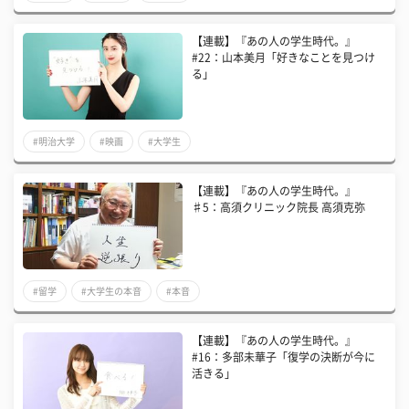
【連載】『あの人の学生時代。』
#22：山本美月「好きなことを見つけ
る」
#明治大学
#映画
#大学生
【連載】『あの人の学生時代。』
♯5：高須クリニック院長 高須克弥
#留学
#大学生の本音
#本音
​【連載】『あの人の学生時代。』
#16：多部未華子「復学の決断が今に
活きる」