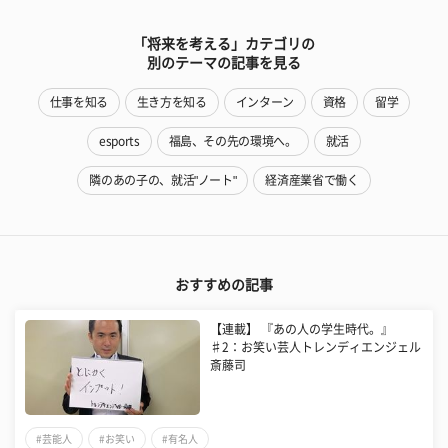
「将来を考える」カテゴリの
別のテーマの記事を見る
仕事を知る
生き方を知る
インターン
資格
留学
esports
福島、その先の環境へ。
就活
隣のあの子の、就活"ノート"
経済産業省で働く
おすすめの記事
【連載】 『あの人の学生時代。』
♯2：お笑い芸人トレンディエンジェル
斎藤司
#芸能人
#お笑い
#有名人