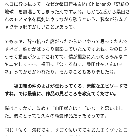
ベロに酔っ払って、なぜか桑田佳祐＆Mr.Childrenの『奇跡の
地球』を熱唱してしまったんですよね。しかも2番から桑田さ
んのモノマネを真剣にやりながら歌うという、我ながらムチ
ャクチャ恥ずかしいことがあって。
でもまぁ、酔っ払った席だったからいいやって思ってたんで
すけど、誰かがばっちり撮影していたんですよね。次の日さ
っそく動画がシェアされてて、僕が撮影に入ったらみんなニ
ヤニヤして……。福田に「似てるねぇ、桑田佳祐さんのマ
ネ」ってからかわれたり。そんなこともありましたね。
――福田組の仲のよさが伝わってくる、素敵なエピソードで
すね。では最後に、作品の見どころを教えてください。
僕はとにかく、改めて「山田孝之はすごいな」と思いまし
た。彼にとっても久々の純愛作品だったそうです。
同じ「泣く」演技でも、すごく泣いててもあんまりグッとこ