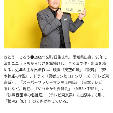
さとう・じろう●1969年5月7日生まれ。愛知県出身。96年に
演劇ユニットちからわざを旗揚げし、全公演で作・出演を務
める。近年の主な出演作は、映画『天空の蜂』『銀魂』『斉
木楠雄のΨ難』、ドラマ『勇者ヨシヒコ』シリーズ（テレビ東
京系）、『スーパーサラリーマン左江内氏』（日本テレビ
系）など。現在、『やれたかも委員会』（MBS・TBS系）、
『執事 西園寺の名推理』（テレビ東京系）に出演中。8月に
『銀魂2（仮）』の公開が控えている。